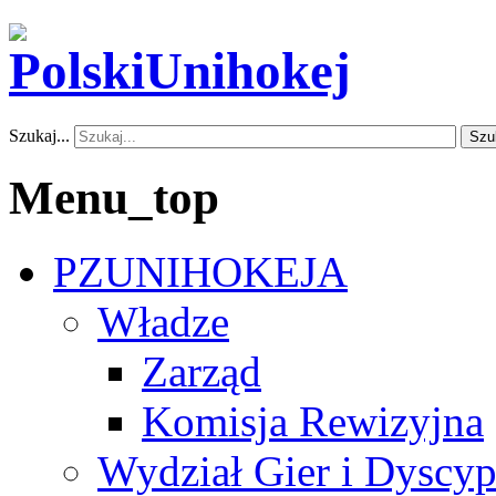
Szukaj...
Szu
Menu_top
PZUNIHOKEJA
Władze
Zarząd
Komisja Rewizyjna
Wydział Gier i Dyscyp