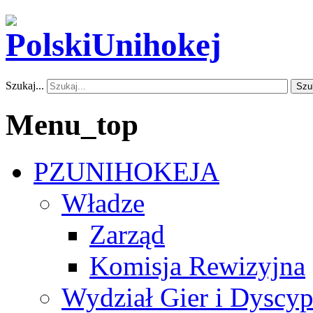
Szukaj...
Szu
Menu_top
PZUNIHOKEJA
Władze
Zarząd
Komisja Rewizyjna
Wydział Gier i Dyscyp