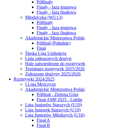
Półfinały
Finały - faza grupowa
Finały - faza finałowa
Młodziczka (WU13)
Półfinały
Finały - faza grupowa
Finały - faza finałowa
Akademickie Mistrzostwa Polski
Półfinał (Południe)
Finał
Śląska Liga Unihokeja
Lista zgłoszonych drużyn
Hale zatwierdzone do rozgrywek
Terminarz rozgrywek 2025/2026
Zgłoszone drużyny 2025/2026
Rozgrywki 2024/2025
I Liga Mężczyzn
Akademickie Mistrzostwa Polski
Półfinał - Zielona Góra
Finał AMP 2025 - Lublin
Liga Juniorów Starszych (U19)
Liga Juniorek Starszych (U19)
Liga Juniorów Młodszych (U16)
Finał A
Finał B