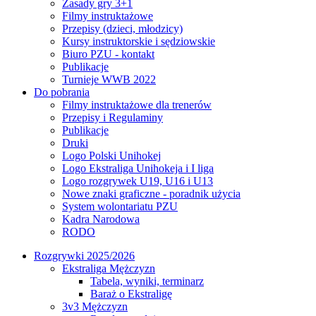
Zasady gry 3+1
Filmy instruktażowe
Przepisy (dzieci, młodzicy)
Kursy instruktorskie i sędziowskie
Biuro PZU - kontakt
Publikacje
Turnieje WWB 2022
Do pobrania
Filmy instruktażowe dla trenerów
Przepisy i Regulaminy
Publikacje
Druki
Logo Polski Unihokej
Logo Ekstraliga Unihokeja i I liga
Logo rozgrywek U19, U16 i U13
Nowe znaki graficzne - poradnik użycia
System wolontariatu PZU
Kadra Narodowa
RODO
Rozgrywki 2025/2026
Ekstraliga Mężczyzn
Tabela, wyniki, terminarz
Baraż o Ekstraligę
3v3 Mężczyzn