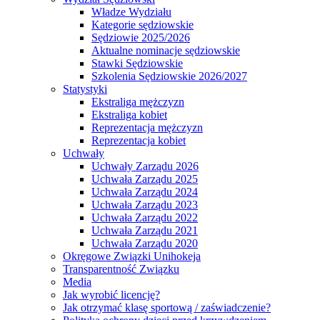
Władze Wydziału
Kategorie sędziowskie
Sędziowie 2025/2026
Aktualne nominacje sędziowskie
Stawki Sędziowskie
Szkolenia Sędziowskie 2026/2027
Statystyki
Ekstraliga mężczyzn
Ekstraliga kobiet
Reprezentacja mężczyzn
Reprezentacja kobiet
Uchwały
Uchwały Zarządu 2026
Uchwała Zarządu 2025
Uchwała Zarządu 2024
Uchwała Zarządu 2023
Uchwała Zarządu 2022
Uchwała Zarządu 2021
Uchwała Zarządu 2020
Okręgowe Związki Unihokeja
Transparentność Związku
Media
Jak wyrobić licencję?
Jak otrzymać klasę sportową / zaświadczenie?