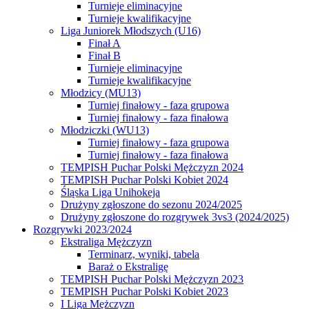
Turnieje eliminacyjne
Turnieje kwalifikacyjne
Liga Juniorek Młodszych (U16)
Finał A
Finał B
Turnieje eliminacyjne
Turnieje kwalifikacyjne
Młodzicy (MU13)
Turniej finałowy - faza grupowa
Turniej finałowy - faza finałowa
Młodziczki (WU13)
Turniej finałowy - faza grupowa
Turniej finałowy - faza finałowa
TEMPISH Puchar Polski Mężczyzn 2024
TEMPISH Puchar Polski Kobiet 2024
Śląska Liga Unihokeja
Drużyny zgłoszone do sezonu 2024/2025
Drużyny zgłoszone do rozgrywek 3vs3 (2024/2025)
Rozgrywki 2023/2024
Ekstraliga Mężczyzn
Terminarz, wyniki, tabela
Baraż o Ekstraligę
TEMPISH Puchar Polski Mężczyzn 2023
TEMPISH Puchar Polski Kobiet 2023
I Liga Mężczyzn