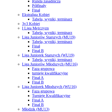
Runda zasadnicza
Półfinały
Finał
Ekstraliga Kobiet
Tabela, wyniki, terminarz
3v3 Kobiet
I Liga Mężczyzn
Tabela, wyniki, terminarz
Liga Juniorów Starszych (MU19)
Tabela, wyniki, terminarz
Finał
Finał B
Liga Juniorek Starszych (WU19)
Tabela, wyniki, terminarz
Liga Juniorów Młodszych (MU16)
Faza grupowa
turnieje kwalifikacyjne
Finał A
Finał B
Liga Juniorek Młodszych (WU16)
Faza grupowa
Turnieje Kwalifikacyjne
Finał A
Finał B
Młodzik (MU13)