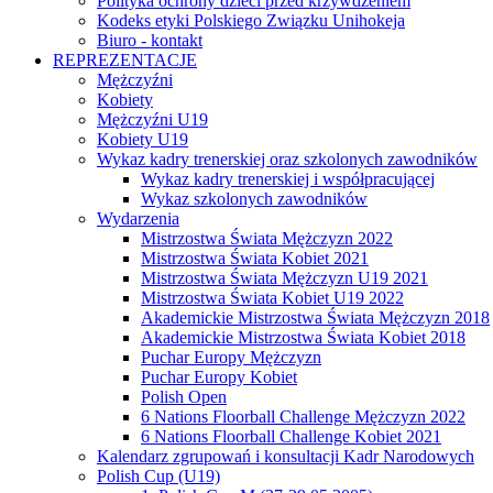
Polityka ochrony dzieci przed krzywdzeniem
Kodeks etyki Polskiego Związku Unihokeja
Biuro - kontakt
REPREZENTACJE
Mężczyźni
Kobiety
Mężczyźni U19
Kobiety U19
Wykaz kadry trenerskiej oraz szkolonych zawodników
Wykaz kadry trenerskiej i współpracującej
Wykaz szkolonych zawodników
Wydarzenia
Mistrzostwa Świata Mężczyzn 2022
Mistrzostwa Świata Kobiet 2021
Mistrzostwa Świata Mężczyzn U19 2021
Mistrzostwa Świata Kobiet U19 2022
Akademickie Mistrzostwa Świata Mężczyzn 2018
Akademickie Mistrzostwa Świata Kobiet 2018
Puchar Europy Mężczyzn
Puchar Europy Kobiet
Polish Open
6 Nations Floorball Challenge Mężczyzn 2022
6 Nations Floorball Challenge Kobiet 2021
Kalendarz zgrupowań i konsultacji Kadr Narodowych
Polish Cup (U19)