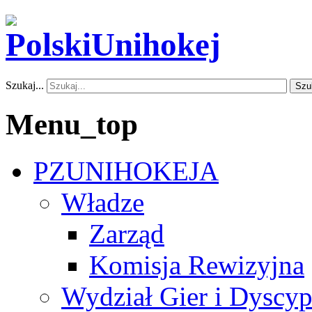
Szukaj...
Szu
Menu_top
PZUNIHOKEJA
Władze
Zarząd
Komisja Rewizyjna
Wydział Gier i Dyscyp