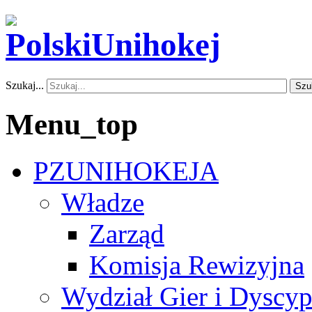
Szukaj...
Szu
Menu_top
PZUNIHOKEJA
Władze
Zarząd
Komisja Rewizyjna
Wydział Gier i Dyscyp