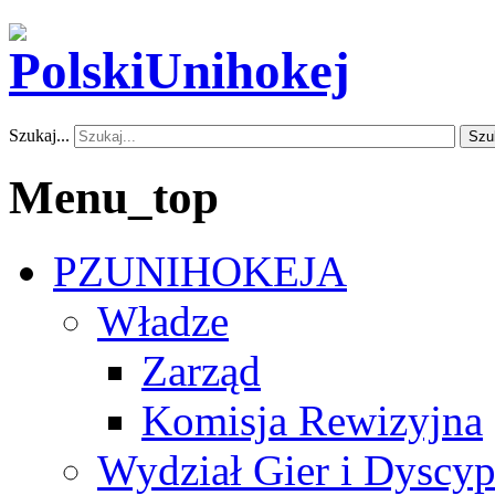
Szukaj...
Szu
Menu_top
PZUNIHOKEJA
Władze
Zarząd
Komisja Rewizyjna
Wydział Gier i Dyscyp