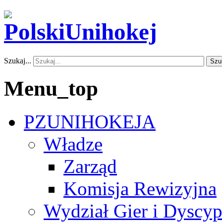
Szukaj...
Szu
Menu_top
PZUNIHOKEJA
Władze
Zarząd
Komisja Rewizyjna
Wydział Gier i Dyscyp