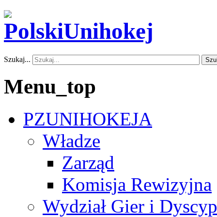
Szukaj...
Szu
Menu_top
PZUNIHOKEJA
Władze
Zarząd
Komisja Rewizyjna
Wydział Gier i Dyscyp