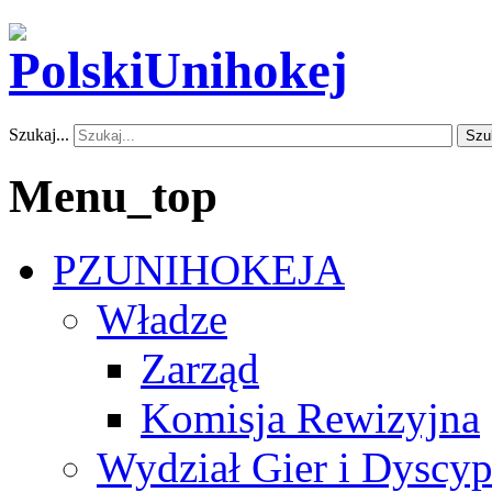
Szukaj...
Szu
Menu_top
PZUNIHOKEJA
Władze
Zarząd
Komisja Rewizyjna
Wydział Gier i Dyscyp