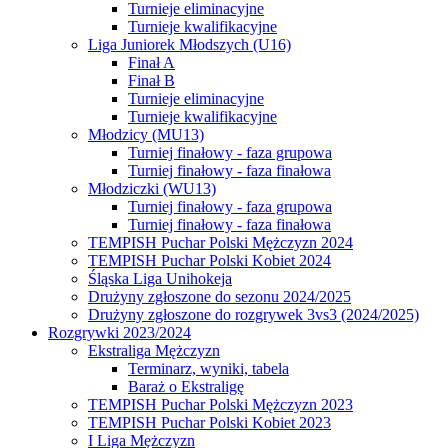
Turnieje eliminacyjne
Turnieje kwalifikacyjne
Liga Juniorek Młodszych (U16)
Finał A
Finał B
Turnieje eliminacyjne
Turnieje kwalifikacyjne
Młodzicy (MU13)
Turniej finałowy - faza grupowa
Turniej finałowy - faza finałowa
Młodziczki (WU13)
Turniej finałowy - faza grupowa
Turniej finałowy - faza finałowa
TEMPISH Puchar Polski Mężczyzn 2024
TEMPISH Puchar Polski Kobiet 2024
Śląska Liga Unihokeja
Drużyny zgłoszone do sezonu 2024/2025
Drużyny zgłoszone do rozgrywek 3vs3 (2024/2025)
Rozgrywki 2023/2024
Ekstraliga Mężczyzn
Terminarz, wyniki, tabela
Baraż o Ekstraligę
TEMPISH Puchar Polski Mężczyzn 2023
TEMPISH Puchar Polski Kobiet 2023
I Liga Mężczyzn