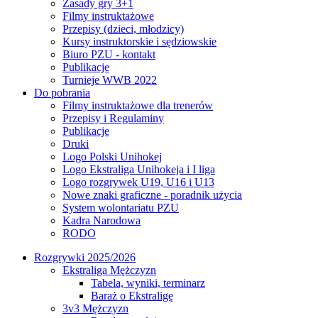
Zasady gry 3+1
Filmy instruktażowe
Przepisy (dzieci, młodzicy)
Kursy instruktorskie i sędziowskie
Biuro PZU - kontakt
Publikacje
Turnieje WWB 2022
Do pobrania
Filmy instruktażowe dla trenerów
Przepisy i Regulaminy
Publikacje
Druki
Logo Polski Unihokej
Logo Ekstraliga Unihokeja i I liga
Logo rozgrywek U19, U16 i U13
Nowe znaki graficzne - poradnik użycia
System wolontariatu PZU
Kadra Narodowa
RODO
Rozgrywki 2025/2026
Ekstraliga Mężczyzn
Tabela, wyniki, terminarz
Baraż o Ekstraligę
3v3 Mężczyzn