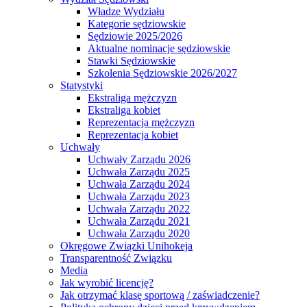
Władze Wydziału
Kategorie sędziowskie
Sędziowie 2025/2026
Aktualne nominacje sędziowskie
Stawki Sędziowskie
Szkolenia Sędziowskie 2026/2027
Statystyki
Ekstraliga mężczyzn
Ekstraliga kobiet
Reprezentacja mężczyzn
Reprezentacja kobiet
Uchwały
Uchwały Zarządu 2026
Uchwała Zarządu 2025
Uchwała Zarządu 2024
Uchwała Zarządu 2023
Uchwała Zarządu 2022
Uchwała Zarządu 2021
Uchwała Zarządu 2020
Okręgowe Związki Unihokeja
Transparentność Związku
Media
Jak wyrobić licencję?
Jak otrzymać klasę sportową / zaświadczenie?