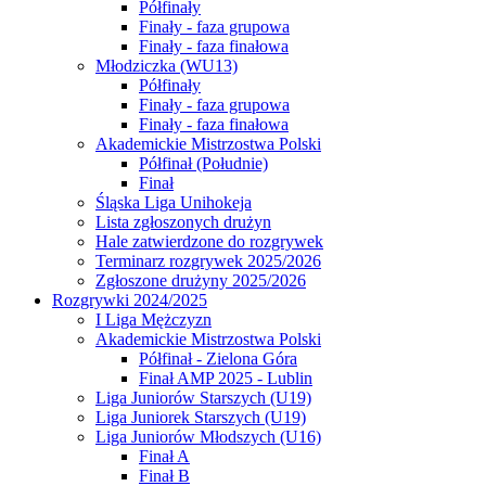
Półfinały
Finały - faza grupowa
Finały - faza finałowa
Młodziczka (WU13)
Półfinały
Finały - faza grupowa
Finały - faza finałowa
Akademickie Mistrzostwa Polski
Półfinał (Południe)
Finał
Śląska Liga Unihokeja
Lista zgłoszonych drużyn
Hale zatwierdzone do rozgrywek
Terminarz rozgrywek 2025/2026
Zgłoszone drużyny 2025/2026
Rozgrywki 2024/2025
I Liga Mężczyzn
Akademickie Mistrzostwa Polski
Półfinał - Zielona Góra
Finał AMP 2025 - Lublin
Liga Juniorów Starszych (U19)
Liga Juniorek Starszych (U19)
Liga Juniorów Młodszych (U16)
Finał A
Finał B