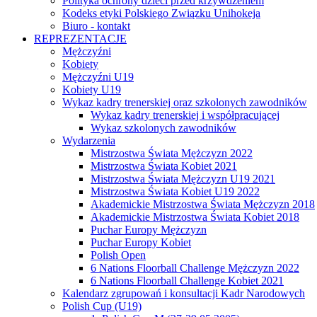
Polityka ochrony dzieci przed krzywdzeniem
Kodeks etyki Polskiego Związku Unihokeja
Biuro - kontakt
REPREZENTACJE
Mężczyźni
Kobiety
Mężczyźni U19
Kobiety U19
Wykaz kadry trenerskiej oraz szkolonych zawodników
Wykaz kadry trenerskiej i współpracującej
Wykaz szkolonych zawodników
Wydarzenia
Mistrzostwa Świata Mężczyzn 2022
Mistrzostwa Świata Kobiet 2021
Mistrzostwa Świata Mężczyzn U19 2021
Mistrzostwa Świata Kobiet U19 2022
Akademickie Mistrzostwa Świata Mężczyzn 2018
Akademickie Mistrzostwa Świata Kobiet 2018
Puchar Europy Mężczyzn
Puchar Europy Kobiet
Polish Open
6 Nations Floorball Challenge Mężczyzn 2022
6 Nations Floorball Challenge Kobiet 2021
Kalendarz zgrupowań i konsultacji Kadr Narodowych
Polish Cup (U19)