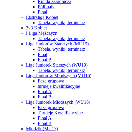
Runda zasadnicza
Półfinały
Finał
Ekstraliga Kobiet
Tabela, wyniki, terminarz
3v3 Kobiet
I Liga Mężczyzn
Tabela, wyniki, terminarz
Liga Juniorów Starszych (MU19)
Tabela, wyniki, terminarz
Finał
Finał B
Liga Juniorek Starszych (WU19)
Tabela, wyniki, terminarz
Liga Juniorów Młodszych (MU16)
Faza grupowa
turnieje kwalifikacyjne
Finał A
Finał B
Liga Juniorek Młodszych (WU16)
Faza grupowa
Turnieje Kwalifikacyjne
Finał A
Finał B
Młodzik (MU13)