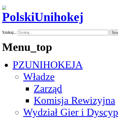
Szukaj...
Szu
Menu_top
PZUNIHOKEJA
Władze
Zarząd
Komisja Rewizyjna
Wydział Gier i Dyscyp