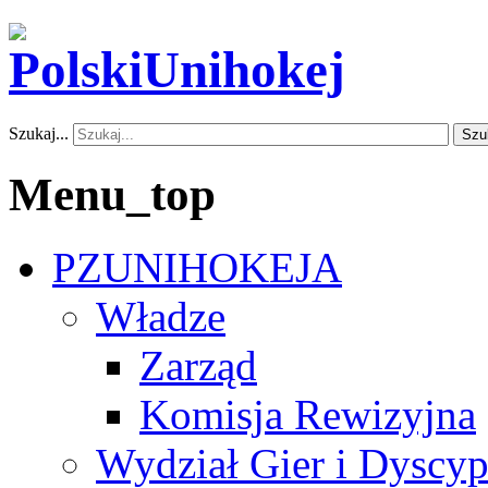
Szukaj...
Szu
Menu_top
PZUNIHOKEJA
Władze
Zarząd
Komisja Rewizyjna
Wydział Gier i Dyscyp