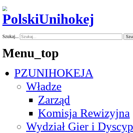
Szukaj...
Szu
Menu_top
PZUNIHOKEJA
Władze
Zarząd
Komisja Rewizyjna
Wydział Gier i Dyscyp