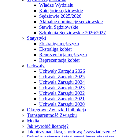
Władze Wydziału
Kategorie sędziowskie
Sędziowie 2025/2026
Aktualne nominacje sędziowskie
Stawki Sędziowskie
Szkolenia Sędziowskie 2026/2027
Statystyki
Ekstraliga mężczyzn
Ekstraliga kobiet
Reprezentacja mężczyzn
Reprezentacja kobiet
Uchwały
Uchwały Zarządu 2026
Uchwała Zarządu 2025
Uchwała Zarządu 2024
Uchwała Zarządu 2023
Uchwała Zarządu 2022
Uchwała Zarządu 2021
Uchwała Zarządu 2020
Okręgowe Związki Unihokeja
Transparentność Związku
Media
Jak wyrobić licencję?
Jak otrzymać klasę sportową / zaświadczenie?