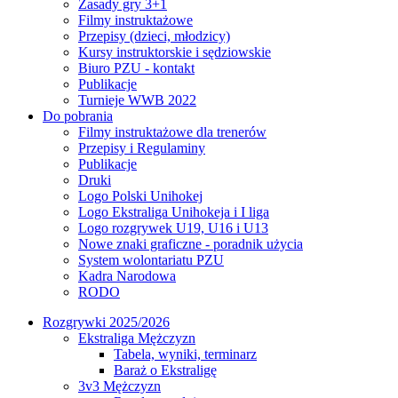
Zasady gry 3+1
Filmy instruktażowe
Przepisy (dzieci, młodzicy)
Kursy instruktorskie i sędziowskie
Biuro PZU - kontakt
Publikacje
Turnieje WWB 2022
Do pobrania
Filmy instruktażowe dla trenerów
Przepisy i Regulaminy
Publikacje
Druki
Logo Polski Unihokej
Logo Ekstraliga Unihokeja i I liga
Logo rozgrywek U19, U16 i U13
Nowe znaki graficzne - poradnik użycia
System wolontariatu PZU
Kadra Narodowa
RODO
Rozgrywki 2025/2026
Ekstraliga Mężczyzn
Tabela, wyniki, terminarz
Baraż o Ekstraligę
3v3 Mężczyzn