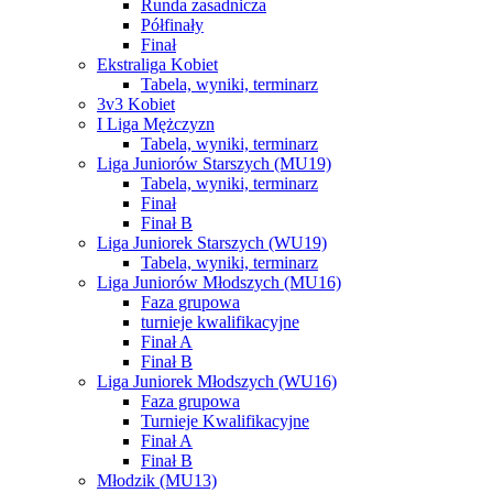
Runda zasadnicza
Półfinały
Finał
Ekstraliga Kobiet
Tabela, wyniki, terminarz
3v3 Kobiet
I Liga Mężczyzn
Tabela, wyniki, terminarz
Liga Juniorów Starszych (MU19)
Tabela, wyniki, terminarz
Finał
Finał B
Liga Juniorek Starszych (WU19)
Tabela, wyniki, terminarz
Liga Juniorów Młodszych (MU16)
Faza grupowa
turnieje kwalifikacyjne
Finał A
Finał B
Liga Juniorek Młodszych (WU16)
Faza grupowa
Turnieje Kwalifikacyjne
Finał A
Finał B
Młodzik (MU13)