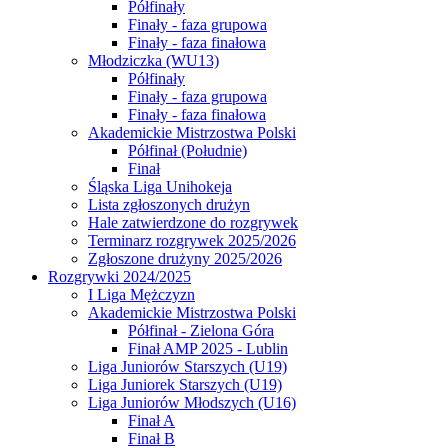
Półfinały
Finały - faza grupowa
Finały - faza finałowa
Młodziczka (WU13)
Półfinały
Finały - faza grupowa
Finały - faza finałowa
Akademickie Mistrzostwa Polski
Półfinał (Południe)
Finał
Śląska Liga Unihokeja
Lista zgłoszonych drużyn
Hale zatwierdzone do rozgrywek
Terminarz rozgrywek 2025/2026
Zgłoszone drużyny 2025/2026
Rozgrywki 2024/2025
I Liga Mężczyzn
Akademickie Mistrzostwa Polski
Półfinał - Zielona Góra
Finał AMP 2025 - Lublin
Liga Juniorów Starszych (U19)
Liga Juniorek Starszych (U19)
Liga Juniorów Młodszych (U16)
Finał A
Finał B