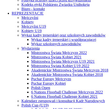
Polityka ochrony dzieci przed krzywdzeniem
Kodeks etyki Polskiego Związku Unihokeja
Biuro - kontakt
REPREZENTACJE
Mężczyźni
Kobiety
Mężczyźni U19
Kobiety U19
Wykaz kadry trenerskiej oraz szkolonych zawodników
Wykaz kadry trenerskiej i współpracującej
Wykaz szkolonych zawodników
Wydarzenia
Mistrzostwa Świata Mężczyzn 2022
Mistrzostwa Świata Kobiet 2021
Mistrzostwa Świata Mężczyzn U19 2021
Mistrzostwa Świata Kobiet U19 2022
Akademickie Mistrzostwa Świata Mężczyzn 2018
Akademickie Mistrzostwa Świata Kobiet 2018
Puchar Europy Mężczyzn
Puchar Europy Kobiet
Polish Open
6 Nations Floorball Challenge Mężczyzn 2022
6 Nations Floorball Challenge Kobiet 2021
Kalendarz zgrupowań i konsultacji Kadr Narodowych
Polish Cup (U19)