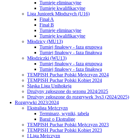
Turnieje eliminacyjne
Turnieje kwalifikacyjne
Liga Juniorek Młodszych (U16)
Finał A
Finał B
Turnieje eliminacyjne
Turnieje kwalifikacyjne
Młodzicy (MU13)
Turniej finałowy - faza grupowa
Turniej finałowy - faza finałowa
Młodziczki (WU13)
Turniej finałowy - faza grupowa
Turniej finałowy - faza finałowa
TEMPISH Puchar Polski Mężczyzn 2024
TEMPISH Puchar Polski Kobiet 2024
Śląska Liga Unihokeja
Drużyny zgłoszone do sezonu 2024/2025
Drużyny zgłoszone do rozgrywek 3vs3 (2024/2025)
Rozgrywki 2023/2024
Ekstraliga Mężczyzn
Terminarz, wyniki, tabela
Baraż o Ekstraligę
TEMPISH Puchar Polski Mężczyzn 2023
TEMPISH Puchar Polski Kobiet 2023
I Liga Mężczyzn