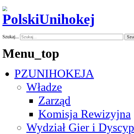
Szukaj...
Szu
Menu_top
PZUNIHOKEJA
Władze
Zarząd
Komisja Rewizyjna
Wydział Gier i Dyscyp