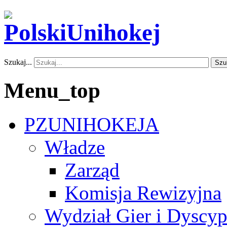
Szukaj...
Szu
Menu_top
PZUNIHOKEJA
Władze
Zarząd
Komisja Rewizyjna
Wydział Gier i Dyscyp