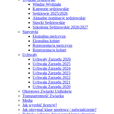
Władze Wydziału
Kategorie sędziowskie
Sędziowie 2025/2026
Aktualne nominacje sędziowskie
Stawki Sędziowskie
Szkolenia Sędziowskie 2026/2027
Statystyki
Ekstraliga mężczyzn
Ekstraliga kobiet
Reprezentacja mężczyzn
Reprezentacja kobiet
Uchwały
Uchwały Zarządu 2026
Uchwała Zarządu 2025
Uchwała Zarządu 2024
Uchwała Zarządu 2023
Uchwała Zarządu 2022
Uchwała Zarządu 2021
Uchwała Zarządu 2020
Okręgowe Związki Unihokeja
Transparentność Związku
Media
Jak wyrobić licencję?
Jak otrzymać klasę sportową / zaświadczenie?