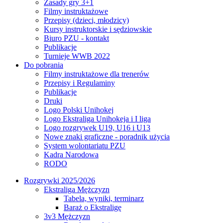
Zasady gry 3+1
Filmy instruktażowe
Przepisy (dzieci, młodzicy)
Kursy instruktorskie i sędziowskie
Biuro PZU - kontakt
Publikacje
Turnieje WWB 2022
Do pobrania
Filmy instruktażowe dla trenerów
Przepisy i Regulaminy
Publikacje
Druki
Logo Polski Unihokej
Logo Ekstraliga Unihokeja i I liga
Logo rozgrywek U19, U16 i U13
Nowe znaki graficzne - poradnik użycia
System wolontariatu PZU
Kadra Narodowa
RODO
Rozgrywki 2025/2026
Ekstraliga Mężczyzn
Tabela, wyniki, terminarz
Baraż o Ekstraligę
3v3 Mężczyzn