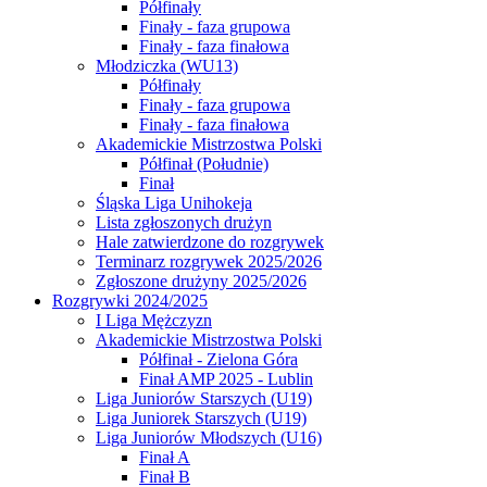
Półfinały
Finały - faza grupowa
Finały - faza finałowa
Młodziczka (WU13)
Półfinały
Finały - faza grupowa
Finały - faza finałowa
Akademickie Mistrzostwa Polski
Półfinał (Południe)
Finał
Śląska Liga Unihokeja
Lista zgłoszonych drużyn
Hale zatwierdzone do rozgrywek
Terminarz rozgrywek 2025/2026
Zgłoszone drużyny 2025/2026
Rozgrywki 2024/2025
I Liga Mężczyzn
Akademickie Mistrzostwa Polski
Półfinał - Zielona Góra
Finał AMP 2025 - Lublin
Liga Juniorów Starszych (U19)
Liga Juniorek Starszych (U19)
Liga Juniorów Młodszych (U16)
Finał A
Finał B