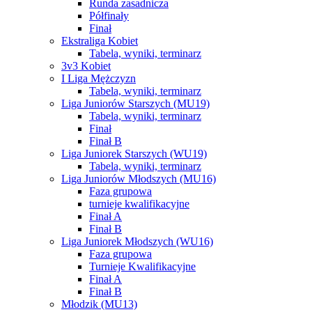
Runda zasadnicza
Półfinały
Finał
Ekstraliga Kobiet
Tabela, wyniki, terminarz
3v3 Kobiet
I Liga Mężczyzn
Tabela, wyniki, terminarz
Liga Juniorów Starszych (MU19)
Tabela, wyniki, terminarz
Finał
Finał B
Liga Juniorek Starszych (WU19)
Tabela, wyniki, terminarz
Liga Juniorów Młodszych (MU16)
Faza grupowa
turnieje kwalifikacyjne
Finał A
Finał B
Liga Juniorek Młodszych (WU16)
Faza grupowa
Turnieje Kwalifikacyjne
Finał A
Finał B
Młodzik (MU13)