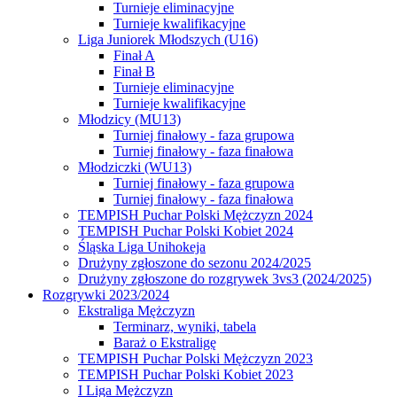
Turnieje eliminacyjne
Turnieje kwalifikacyjne
Liga Juniorek Młodszych (U16)
Finał A
Finał B
Turnieje eliminacyjne
Turnieje kwalifikacyjne
Młodzicy (MU13)
Turniej finałowy - faza grupowa
Turniej finałowy - faza finałowa
Młodziczki (WU13)
Turniej finałowy - faza grupowa
Turniej finałowy - faza finałowa
TEMPISH Puchar Polski Mężczyzn 2024
TEMPISH Puchar Polski Kobiet 2024
Śląska Liga Unihokeja
Drużyny zgłoszone do sezonu 2024/2025
Drużyny zgłoszone do rozgrywek 3vs3 (2024/2025)
Rozgrywki 2023/2024
Ekstraliga Mężczyzn
Terminarz, wyniki, tabela
Baraż o Ekstraligę
TEMPISH Puchar Polski Mężczyzn 2023
TEMPISH Puchar Polski Kobiet 2023
I Liga Mężczyzn