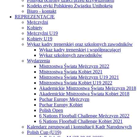
Polityka ochrony dzieci przed krzywdzeniem
Kodeks etyki Polskiego Związku Unihokeja
Biuro - kontakt
REPREZENTACJE
Mężczyźni
Kobiety
Mężczyźni U19
Kobiety U19
Wykaz kadry trenerskiej oraz szkolonych zawodników
Wykaz kadry trenerskiej i współpracującej
Wykaz szkolonych zawodników
Wydarzenia
Mistrzostwa Świata Mężczyzn 2022
Mistrzostwa Świata Kobiet 2021
Mistrzostwa Świata Mężczyzn U19 2021
Mistrzostwa Świata Kobiet U19 2022
Akademickie Mistrzostwa Świata Mężczyzn 2018
Akademickie Mistrzostwa Świata Kobiet 2018
Puchar Europy Mężczyzn
Puchar Europy Kobiet
Polish Open
6 Nations Floorball Challenge Mężczyzn 2022
6 Nations Floorball Challenge Kobiet 2021
Kalendarz zgrupowań i konsultacji Kadr Narodowych
Polish Cup (U19)