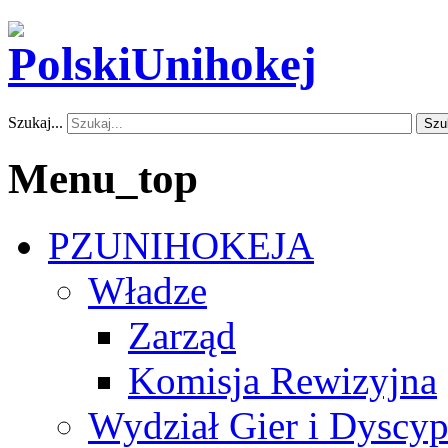
Szukaj...
Szu
Menu_top
PZUNIHOKEJA
Władze
Zarząd
Komisja Rewizyjna
Wydział Gier i Dyscyp