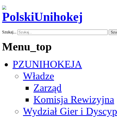
Szukaj...
Szu
Menu_top
PZUNIHOKEJA
Władze
Zarząd
Komisja Rewizyjna
Wydział Gier i Dyscyp