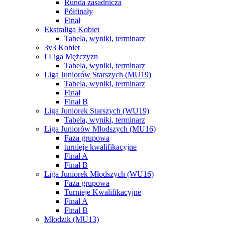
Runda zasadnicza
Półfinały
Finał
Ekstraliga Kobiet
Tabela, wyniki, terminarz
3v3 Kobiet
I Liga Mężczyzn
Tabela, wyniki, terminarz
Liga Juniorów Starszych (MU19)
Tabela, wyniki, terminarz
Finał
Finał B
Liga Juniorek Starszych (WU19)
Tabela, wyniki, terminarz
Liga Juniorów Młodszych (MU16)
Faza grupowa
turnieje kwalifikacyjne
Finał A
Finał B
Liga Juniorek Młodszych (WU16)
Faza grupowa
Turnieje Kwalifikacyjne
Finał A
Finał B
Młodzik (MU13)