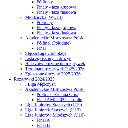
Półfinały
Finały - faza grupowa
Finały - faza finałowa
Młodziczka (WU13)
Półfinały
Finały - faza grupowa
Finały - faza finałowa
Akademickie Mistrzostwa Polski
Półfinał (Południe)
Finał
Śląska Liga Unihokeja
Lista zgłoszonych drużyn
Hale zatwierdzone do rozgrywek
Terminarz rozgrywek 2025/2026
Zgłoszone drużyny 2025/2026
Rozgrywki 2024/2025
I Liga Mężczyzn
Akademickie Mistrzostwa Polski
Półfinał - Zielona Góra
Finał AMP 2025 - Lublin
Liga Juniorów Starszych (U19)
Liga Juniorek Starszych (U19)
Liga Juniorów Młodszych (U16)
Finał A
Finał B