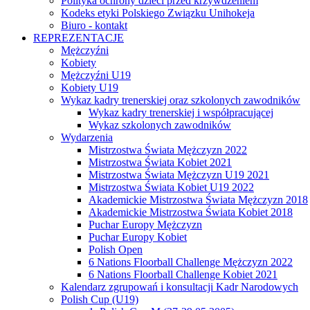
Polityka ochrony dzieci przed krzywdzeniem
Kodeks etyki Polskiego Związku Unihokeja
Biuro - kontakt
REPREZENTACJE
Mężczyźni
Kobiety
Mężczyźni U19
Kobiety U19
Wykaz kadry trenerskiej oraz szkolonych zawodników
Wykaz kadry trenerskiej i współpracującej
Wykaz szkolonych zawodników
Wydarzenia
Mistrzostwa Świata Mężczyzn 2022
Mistrzostwa Świata Kobiet 2021
Mistrzostwa Świata Mężczyzn U19 2021
Mistrzostwa Świata Kobiet U19 2022
Akademickie Mistrzostwa Świata Mężczyzn 2018
Akademickie Mistrzostwa Świata Kobiet 2018
Puchar Europy Mężczyzn
Puchar Europy Kobiet
Polish Open
6 Nations Floorball Challenge Mężczyzn 2022
6 Nations Floorball Challenge Kobiet 2021
Kalendarz zgrupowań i konsultacji Kadr Narodowych
Polish Cup (U19)