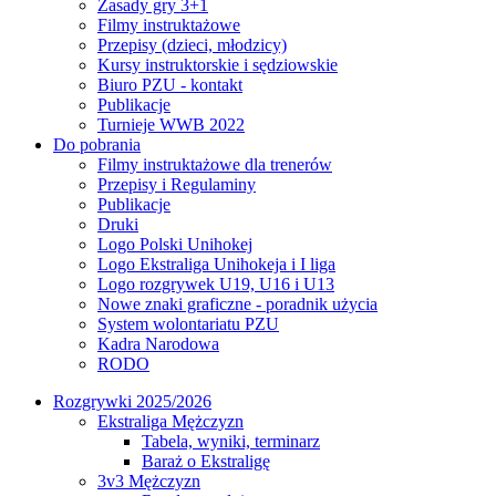
Zasady gry 3+1
Filmy instruktażowe
Przepisy (dzieci, młodzicy)
Kursy instruktorskie i sędziowskie
Biuro PZU - kontakt
Publikacje
Turnieje WWB 2022
Do pobrania
Filmy instruktażowe dla trenerów
Przepisy i Regulaminy
Publikacje
Druki
Logo Polski Unihokej
Logo Ekstraliga Unihokeja i I liga
Logo rozgrywek U19, U16 i U13
Nowe znaki graficzne - poradnik użycia
System wolontariatu PZU
Kadra Narodowa
RODO
Rozgrywki 2025/2026
Ekstraliga Mężczyzn
Tabela, wyniki, terminarz
Baraż o Ekstraligę
3v3 Mężczyzn