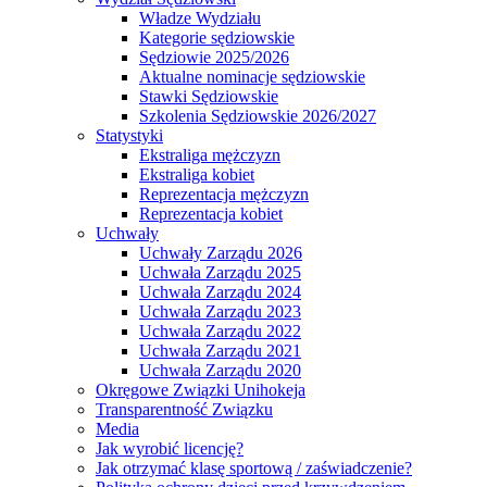
Władze Wydziału
Kategorie sędziowskie
Sędziowie 2025/2026
Aktualne nominacje sędziowskie
Stawki Sędziowskie
Szkolenia Sędziowskie 2026/2027
Statystyki
Ekstraliga mężczyzn
Ekstraliga kobiet
Reprezentacja mężczyzn
Reprezentacja kobiet
Uchwały
Uchwały Zarządu 2026
Uchwała Zarządu 2025
Uchwała Zarządu 2024
Uchwała Zarządu 2023
Uchwała Zarządu 2022
Uchwała Zarządu 2021
Uchwała Zarządu 2020
Okręgowe Związki Unihokeja
Transparentność Związku
Media
Jak wyrobić licencję?
Jak otrzymać klasę sportową / zaświadczenie?