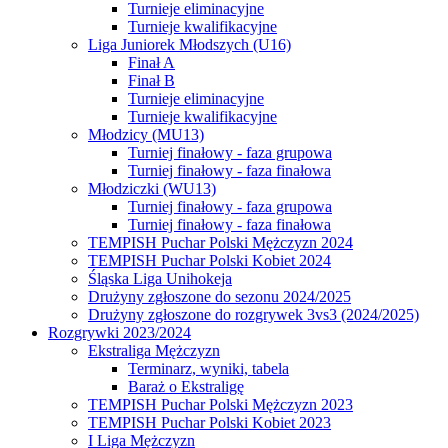
Turnieje eliminacyjne
Turnieje kwalifikacyjne
Liga Juniorek Młodszych (U16)
Finał A
Finał B
Turnieje eliminacyjne
Turnieje kwalifikacyjne
Młodzicy (MU13)
Turniej finałowy - faza grupowa
Turniej finałowy - faza finałowa
Młodziczki (WU13)
Turniej finałowy - faza grupowa
Turniej finałowy - faza finałowa
TEMPISH Puchar Polski Mężczyzn 2024
TEMPISH Puchar Polski Kobiet 2024
Śląska Liga Unihokeja
Drużyny zgłoszone do sezonu 2024/2025
Drużyny zgłoszone do rozgrywek 3vs3 (2024/2025)
Rozgrywki 2023/2024
Ekstraliga Mężczyzn
Terminarz, wyniki, tabela
Baraż o Ekstraligę
TEMPISH Puchar Polski Mężczyzn 2023
TEMPISH Puchar Polski Kobiet 2023
I Liga Mężczyzn