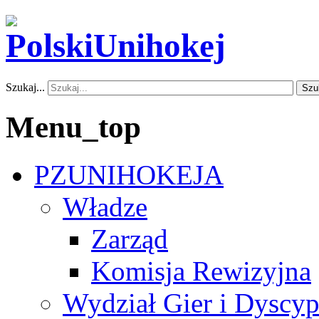
Szukaj...
Szu
Menu_top
PZUNIHOKEJA
Władze
Zarząd
Komisja Rewizyjna
Wydział Gier i Dyscyp