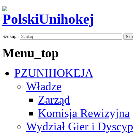
Szukaj...
Szu
Menu_top
PZUNIHOKEJA
Władze
Zarząd
Komisja Rewizyjna
Wydział Gier i Dyscyp