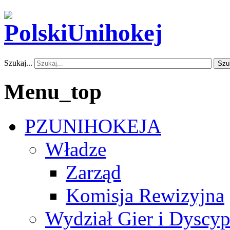
Szukaj...
Szu
Menu_top
PZUNIHOKEJA
Władze
Zarząd
Komisja Rewizyjna
Wydział Gier i Dyscyp