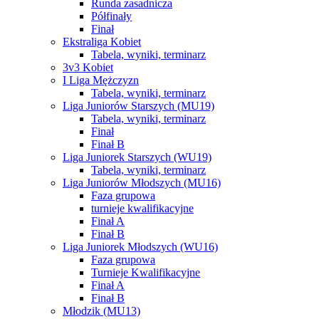
Runda zasadnicza
Półfinały
Finał
Ekstraliga Kobiet
Tabela, wyniki, terminarz
3v3 Kobiet
I Liga Mężczyzn
Tabela, wyniki, terminarz
Liga Juniorów Starszych (MU19)
Tabela, wyniki, terminarz
Finał
Finał B
Liga Juniorek Starszych (WU19)
Tabela, wyniki, terminarz
Liga Juniorów Młodszych (MU16)
Faza grupowa
turnieje kwalifikacyjne
Finał A
Finał B
Liga Juniorek Młodszych (WU16)
Faza grupowa
Turnieje Kwalifikacyjne
Finał A
Finał B
Młodzik (MU13)