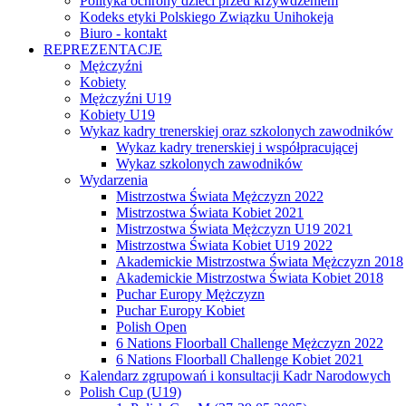
Polityka ochrony dzieci przed krzywdzeniem
Kodeks etyki Polskiego Związku Unihokeja
Biuro - kontakt
REPREZENTACJE
Mężczyźni
Kobiety
Mężczyźni U19
Kobiety U19
Wykaz kadry trenerskiej oraz szkolonych zawodników
Wykaz kadry trenerskiej i współpracującej
Wykaz szkolonych zawodników
Wydarzenia
Mistrzostwa Świata Mężczyzn 2022
Mistrzostwa Świata Kobiet 2021
Mistrzostwa Świata Mężczyzn U19 2021
Mistrzostwa Świata Kobiet U19 2022
Akademickie Mistrzostwa Świata Mężczyzn 2018
Akademickie Mistrzostwa Świata Kobiet 2018
Puchar Europy Mężczyzn
Puchar Europy Kobiet
Polish Open
6 Nations Floorball Challenge Mężczyzn 2022
6 Nations Floorball Challenge Kobiet 2021
Kalendarz zgrupowań i konsultacji Kadr Narodowych
Polish Cup (U19)