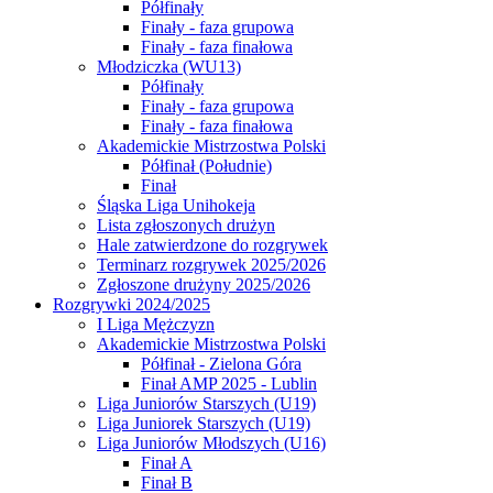
Półfinały
Finały - faza grupowa
Finały - faza finałowa
Młodziczka (WU13)
Półfinały
Finały - faza grupowa
Finały - faza finałowa
Akademickie Mistrzostwa Polski
Półfinał (Południe)
Finał
Śląska Liga Unihokeja
Lista zgłoszonych drużyn
Hale zatwierdzone do rozgrywek
Terminarz rozgrywek 2025/2026
Zgłoszone drużyny 2025/2026
Rozgrywki 2024/2025
I Liga Mężczyzn
Akademickie Mistrzostwa Polski
Półfinał - Zielona Góra
Finał AMP 2025 - Lublin
Liga Juniorów Starszych (U19)
Liga Juniorek Starszych (U19)
Liga Juniorów Młodszych (U16)
Finał A
Finał B