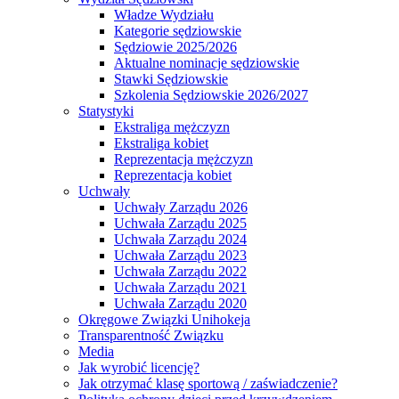
Władze Wydziału
Kategorie sędziowskie
Sędziowie 2025/2026
Aktualne nominacje sędziowskie
Stawki Sędziowskie
Szkolenia Sędziowskie 2026/2027
Statystyki
Ekstraliga mężczyzn
Ekstraliga kobiet
Reprezentacja mężczyzn
Reprezentacja kobiet
Uchwały
Uchwały Zarządu 2026
Uchwała Zarządu 2025
Uchwała Zarządu 2024
Uchwała Zarządu 2023
Uchwała Zarządu 2022
Uchwała Zarządu 2021
Uchwała Zarządu 2020
Okręgowe Związki Unihokeja
Transparentność Związku
Media
Jak wyrobić licencję?
Jak otrzymać klasę sportową / zaświadczenie?