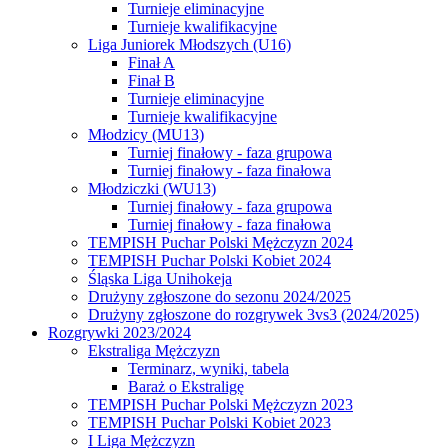
Turnieje eliminacyjne
Turnieje kwalifikacyjne
Liga Juniorek Młodszych (U16)
Finał A
Finał B
Turnieje eliminacyjne
Turnieje kwalifikacyjne
Młodzicy (MU13)
Turniej finałowy - faza grupowa
Turniej finałowy - faza finałowa
Młodziczki (WU13)
Turniej finałowy - faza grupowa
Turniej finałowy - faza finałowa
TEMPISH Puchar Polski Mężczyzn 2024
TEMPISH Puchar Polski Kobiet 2024
Śląska Liga Unihokeja
Drużyny zgłoszone do sezonu 2024/2025
Drużyny zgłoszone do rozgrywek 3vs3 (2024/2025)
Rozgrywki 2023/2024
Ekstraliga Mężczyzn
Terminarz, wyniki, tabela
Baraż o Ekstraligę
TEMPISH Puchar Polski Mężczyzn 2023
TEMPISH Puchar Polski Kobiet 2023
I Liga Mężczyzn