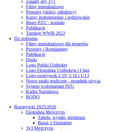
Zasady gry 3+1
Filmy instruktażowe
Przepisy (dzieci, młodzicy)
Kursy instruktorskie i sędziowskie
Biuro PZU - kontakt
Publikacje
Turnieje WWB 2022
Do pobrania
Filmy instruktażowe dla trenerów
Przepisy i Regulaminy
Publikacje
Druki
Logo Polski Unihokej
Logo Ekstraliga Unihokeja i I liga
Logo rozgrywek U19, U16 i U13
Nowe znaki graficzne - poradnik użycia
System wolontariatu PZU
Kadra Narodowa
RODO
Rozgrywki 2025/2026
Ekstraliga Mężczyzn
Tabela, wyniki, terminarz
Baraż o Ekstraligę
3v3 Mężczyzn