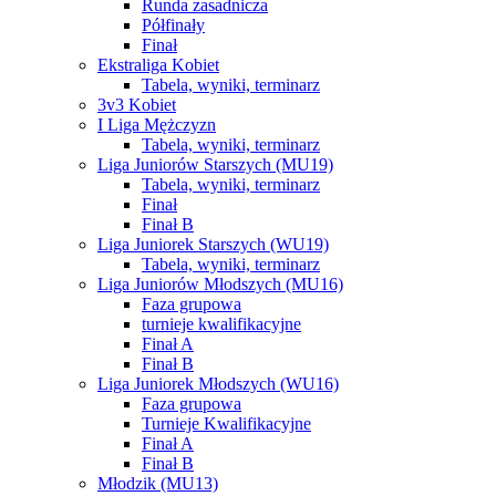
Runda zasadnicza
Półfinały
Finał
Ekstraliga Kobiet
Tabela, wyniki, terminarz
3v3 Kobiet
I Liga Mężczyzn
Tabela, wyniki, terminarz
Liga Juniorów Starszych (MU19)
Tabela, wyniki, terminarz
Finał
Finał B
Liga Juniorek Starszych (WU19)
Tabela, wyniki, terminarz
Liga Juniorów Młodszych (MU16)
Faza grupowa
turnieje kwalifikacyjne
Finał A
Finał B
Liga Juniorek Młodszych (WU16)
Faza grupowa
Turnieje Kwalifikacyjne
Finał A
Finał B
Młodzik (MU13)