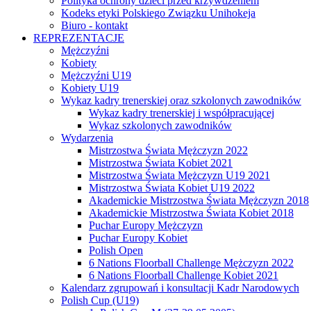
Polityka ochrony dzieci przed krzywdzeniem
Kodeks etyki Polskiego Związku Unihokeja
Biuro - kontakt
REPREZENTACJE
Mężczyźni
Kobiety
Mężczyźni U19
Kobiety U19
Wykaz kadry trenerskiej oraz szkolonych zawodników
Wykaz kadry trenerskiej i współpracującej
Wykaz szkolonych zawodników
Wydarzenia
Mistrzostwa Świata Mężczyzn 2022
Mistrzostwa Świata Kobiet 2021
Mistrzostwa Świata Mężczyzn U19 2021
Mistrzostwa Świata Kobiet U19 2022
Akademickie Mistrzostwa Świata Mężczyzn 2018
Akademickie Mistrzostwa Świata Kobiet 2018
Puchar Europy Mężczyzn
Puchar Europy Kobiet
Polish Open
6 Nations Floorball Challenge Mężczyzn 2022
6 Nations Floorball Challenge Kobiet 2021
Kalendarz zgrupowań i konsultacji Kadr Narodowych
Polish Cup (U19)