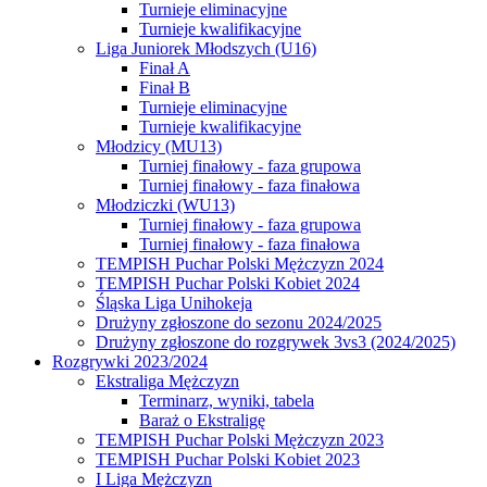
Turnieje eliminacyjne
Turnieje kwalifikacyjne
Liga Juniorek Młodszych (U16)
Finał A
Finał B
Turnieje eliminacyjne
Turnieje kwalifikacyjne
Młodzicy (MU13)
Turniej finałowy - faza grupowa
Turniej finałowy - faza finałowa
Młodziczki (WU13)
Turniej finałowy - faza grupowa
Turniej finałowy - faza finałowa
TEMPISH Puchar Polski Mężczyzn 2024
TEMPISH Puchar Polski Kobiet 2024
Śląska Liga Unihokeja
Drużyny zgłoszone do sezonu 2024/2025
Drużyny zgłoszone do rozgrywek 3vs3 (2024/2025)
Rozgrywki 2023/2024
Ekstraliga Mężczyzn
Terminarz, wyniki, tabela
Baraż o Ekstraligę
TEMPISH Puchar Polski Mężczyzn 2023
TEMPISH Puchar Polski Kobiet 2023
I Liga Mężczyzn