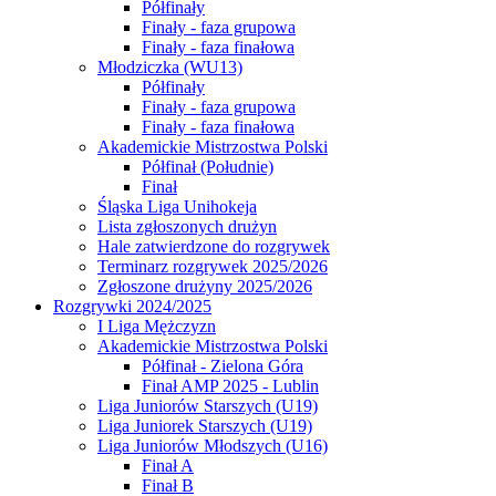
Półfinały
Finały - faza grupowa
Finały - faza finałowa
Młodziczka (WU13)
Półfinały
Finały - faza grupowa
Finały - faza finałowa
Akademickie Mistrzostwa Polski
Półfinał (Południe)
Finał
Śląska Liga Unihokeja
Lista zgłoszonych drużyn
Hale zatwierdzone do rozgrywek
Terminarz rozgrywek 2025/2026
Zgłoszone drużyny 2025/2026
Rozgrywki 2024/2025
I Liga Mężczyzn
Akademickie Mistrzostwa Polski
Półfinał - Zielona Góra
Finał AMP 2025 - Lublin
Liga Juniorów Starszych (U19)
Liga Juniorek Starszych (U19)
Liga Juniorów Młodszych (U16)
Finał A
Finał B