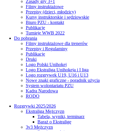
Zasady gry 3+1
Filmy instruktażowe
Przepisy (dzieci, młodzicy)
Kursy instruktorskie i sędziowskie
Biuro PZU - kontakt
Publikacje
Turnieje WWB 2022
Do pobrania
Filmy instruktażowe dla trenerów
Przepisy i Regulaminy
Publikacje
Druki
Logo Polski Unihokej
Logo Ekstraliga Unihokeja i I liga
Logo rozgrywek U19, U16 i U13
Nowe znaki graficzne - poradnik użycia
System wolontariatu PZU
Kadra Narodowa
RODO
Rozgrywki 2025/2026
Ekstraliga Mężczyzn
Tabela, wyniki, terminarz
Baraż o Ekstraligę
3v3 Mężczyzn