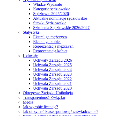
Władze Wydziału
Kategorie sędziowskie
Sędziowie 2025/2026
Aktualne nominacje sędziowskie
Stawki Sędziowskie
Szkolenia Sędziowskie 2026/2027
Statystyki
Ekstraliga mężczyzn
Ekstraliga kobiet
Reprezentacja mężczyzn
Reprezentacja kobiet
Uchwały
Uchwały Zarządu 2026
Uchwała Zarządu 2025
Uchwała Zarządu 2024
Uchwała Zarządu 2023
Uchwała Zarządu 2022
Uchwała Zarządu 2021
Uchwała Zarządu 2020
Okręgowe Związki Unihokeja
Transparentność Związku
Media
Jak wyrobić licencję?
Jak otrzymać klasę sportową / zaświadczenie?