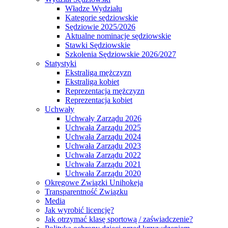
Władze Wydziału
Kategorie sędziowskie
Sędziowie 2025/2026
Aktualne nominacje sędziowskie
Stawki Sędziowskie
Szkolenia Sędziowskie 2026/2027
Statystyki
Ekstraliga mężczyzn
Ekstraliga kobiet
Reprezentacja mężczyzn
Reprezentacja kobiet
Uchwały
Uchwały Zarządu 2026
Uchwała Zarządu 2025
Uchwała Zarządu 2024
Uchwała Zarządu 2023
Uchwała Zarządu 2022
Uchwała Zarządu 2021
Uchwała Zarządu 2020
Okręgowe Związki Unihokeja
Transparentność Związku
Media
Jak wyrobić licencję?
Jak otrzymać klasę sportową / zaświadczenie?