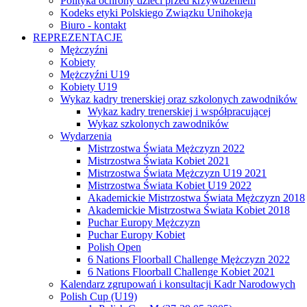
Polityka ochrony dzieci przed krzywdzeniem
Kodeks etyki Polskiego Związku Unihokeja
Biuro - kontakt
REPREZENTACJE
Mężczyźni
Kobiety
Mężczyźni U19
Kobiety U19
Wykaz kadry trenerskiej oraz szkolonych zawodników
Wykaz kadry trenerskiej i współpracującej
Wykaz szkolonych zawodników
Wydarzenia
Mistrzostwa Świata Mężczyzn 2022
Mistrzostwa Świata Kobiet 2021
Mistrzostwa Świata Mężczyzn U19 2021
Mistrzostwa Świata Kobiet U19 2022
Akademickie Mistrzostwa Świata Mężczyzn 2018
Akademickie Mistrzostwa Świata Kobiet 2018
Puchar Europy Mężczyzn
Puchar Europy Kobiet
Polish Open
6 Nations Floorball Challenge Mężczyzn 2022
6 Nations Floorball Challenge Kobiet 2021
Kalendarz zgrupowań i konsultacji Kadr Narodowych
Polish Cup (U19)