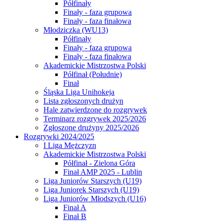
Półfinały
Finały - faza grupowa
Finały - faza finałowa
Młodziczka (WU13)
Półfinały
Finały - faza grupowa
Finały - faza finałowa
Akademickie Mistrzostwa Polski
Półfinał (Południe)
Finał
Śląska Liga Unihokeja
Lista zgłoszonych drużyn
Hale zatwierdzone do rozgrywek
Terminarz rozgrywek 2025/2026
Zgłoszone drużyny 2025/2026
Rozgrywki 2024/2025
I Liga Mężczyzn
Akademickie Mistrzostwa Polski
Półfinał - Zielona Góra
Finał AMP 2025 - Lublin
Liga Juniorów Starszych (U19)
Liga Juniorek Starszych (U19)
Liga Juniorów Młodszych (U16)
Finał A
Finał B