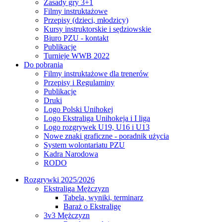
Zasady gry 3+1
Filmy instruktażowe
Przepisy (dzieci, młodzicy)
Kursy instruktorskie i sędziowskie
Biuro PZU - kontakt
Publikacje
Turnieje WWB 2022
Do pobrania
Filmy instruktażowe dla trenerów
Przepisy i Regulaminy
Publikacje
Druki
Logo Polski Unihokej
Logo Ekstraliga Unihokeja i I liga
Logo rozgrywek U19, U16 i U13
Nowe znaki graficzne - poradnik użycia
System wolontariatu PZU
Kadra Narodowa
RODO
Rozgrywki 2025/2026
Ekstraliga Mężczyzn
Tabela, wyniki, terminarz
Baraż o Ekstraligę
3v3 Mężczyzn