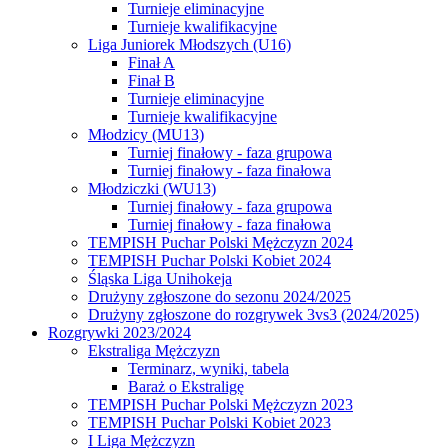
Turnieje eliminacyjne
Turnieje kwalifikacyjne
Liga Juniorek Młodszych (U16)
Finał A
Finał B
Turnieje eliminacyjne
Turnieje kwalifikacyjne
Młodzicy (MU13)
Turniej finałowy - faza grupowa
Turniej finałowy - faza finałowa
Młodziczki (WU13)
Turniej finałowy - faza grupowa
Turniej finałowy - faza finałowa
TEMPISH Puchar Polski Mężczyzn 2024
TEMPISH Puchar Polski Kobiet 2024
Śląska Liga Unihokeja
Drużyny zgłoszone do sezonu 2024/2025
Drużyny zgłoszone do rozgrywek 3vs3 (2024/2025)
Rozgrywki 2023/2024
Ekstraliga Mężczyzn
Terminarz, wyniki, tabela
Baraż o Ekstraligę
TEMPISH Puchar Polski Mężczyzn 2023
TEMPISH Puchar Polski Kobiet 2023
I Liga Mężczyzn