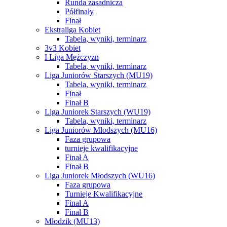
Runda zasadnicza
Półfinały
Finał
Ekstraliga Kobiet
Tabela, wyniki, terminarz
3v3 Kobiet
I Liga Mężczyzn
Tabela, wyniki, terminarz
Liga Juniorów Starszych (MU19)
Tabela, wyniki, terminarz
Finał
Finał B
Liga Juniorek Starszych (WU19)
Tabela, wyniki, terminarz
Liga Juniorów Młodszych (MU16)
Faza grupowa
turnieje kwalifikacyjne
Finał A
Finał B
Liga Juniorek Młodszych (WU16)
Faza grupowa
Turnieje Kwalifikacyjne
Finał A
Finał B
Młodzik (MU13)