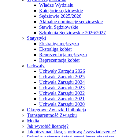
Władze Wydziału
Kategorie sędziowskie
Sędziowie 2025/2026
Aktualne nominacje sędziowskie
Stawki Sędziowskie
Szkolenia Sędziowskie 2026/2027
Statystyki
Ekstraliga mężczyzn
Ekstraliga kobiet
Reprezentacja mężczyzn
Reprezentacja kobiet
Uchwały
Uchwały Zarządu 2026
Uchwała Zarządu 2025
Uchwała Zarządu 2024
Uchwała Zarządu 2023
Uchwała Zarządu 2022
Uchwała Zarządu 2021
Uchwała Zarządu 2020
Okręgowe Związki Unihokeja
Transparentność Związku
Media
Jak wyrobić licencję?
Jak otrzymać klasę sportową / zaświadczenie?