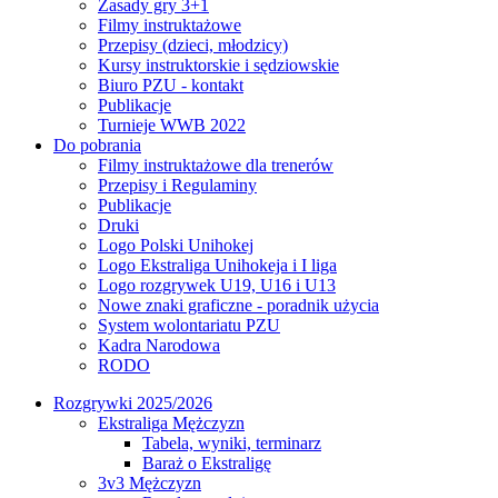
Zasady gry 3+1
Filmy instruktażowe
Przepisy (dzieci, młodzicy)
Kursy instruktorskie i sędziowskie
Biuro PZU - kontakt
Publikacje
Turnieje WWB 2022
Do pobrania
Filmy instruktażowe dla trenerów
Przepisy i Regulaminy
Publikacje
Druki
Logo Polski Unihokej
Logo Ekstraliga Unihokeja i I liga
Logo rozgrywek U19, U16 i U13
Nowe znaki graficzne - poradnik użycia
System wolontariatu PZU
Kadra Narodowa
RODO
Rozgrywki 2025/2026
Ekstraliga Mężczyzn
Tabela, wyniki, terminarz
Baraż o Ekstraligę
3v3 Mężczyzn