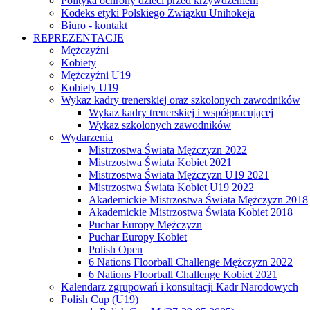
Polityka ochrony dzieci przed krzywdzeniem
Kodeks etyki Polskiego Związku Unihokeja
Biuro - kontakt
REPREZENTACJE
Mężczyźni
Kobiety
Mężczyźni U19
Kobiety U19
Wykaz kadry trenerskiej oraz szkolonych zawodników
Wykaz kadry trenerskiej i współpracującej
Wykaz szkolonych zawodników
Wydarzenia
Mistrzostwa Świata Mężczyzn 2022
Mistrzostwa Świata Kobiet 2021
Mistrzostwa Świata Mężczyzn U19 2021
Mistrzostwa Świata Kobiet U19 2022
Akademickie Mistrzostwa Świata Mężczyzn 2018
Akademickie Mistrzostwa Świata Kobiet 2018
Puchar Europy Mężczyzn
Puchar Europy Kobiet
Polish Open
6 Nations Floorball Challenge Mężczyzn 2022
6 Nations Floorball Challenge Kobiet 2021
Kalendarz zgrupowań i konsultacji Kadr Narodowych
Polish Cup (U19)