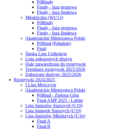
Półfinały
Finały - faza grupowa
Finały - faza finałowa
Młodziczka (WU13)
Półfinały
Finały - faza grupowa
Finały - faza finałowa
Akademickie Mistrzostwa Polski
Półfinał (Południe)
Finał
Śląska Liga Unihokeja
Lista zgłoszonych drużyn
Hale zatwierdzone do rozgrywek
Terminarz rozgrywek 2025/2026
Zgłoszone drużyny 2025/2026
Rozgrywki 2024/2025
I Liga Mężczyzn
Akademickie Mistrzostwa Polski
Półfinał - Zielona Góra
Finał AMP 2025 - Lublin
Liga Juniorów Starszych (U19)
Liga Juniorek Starszych (U19)
Liga Juniorów Młodszych (U16)
Finał A
Finał B