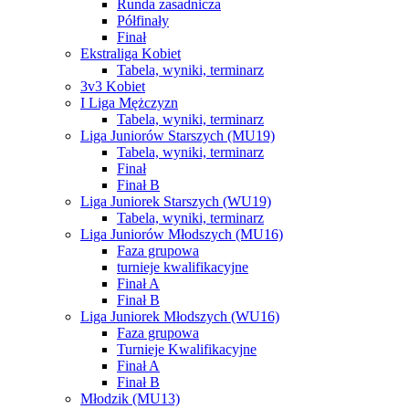
Runda zasadnicza
Półfinały
Finał
Ekstraliga Kobiet
Tabela, wyniki, terminarz
3v3 Kobiet
I Liga Mężczyzn
Tabela, wyniki, terminarz
Liga Juniorów Starszych (MU19)
Tabela, wyniki, terminarz
Finał
Finał B
Liga Juniorek Starszych (WU19)
Tabela, wyniki, terminarz
Liga Juniorów Młodszych (MU16)
Faza grupowa
turnieje kwalifikacyjne
Finał A
Finał B
Liga Juniorek Młodszych (WU16)
Faza grupowa
Turnieje Kwalifikacyjne
Finał A
Finał B
Młodzik (MU13)