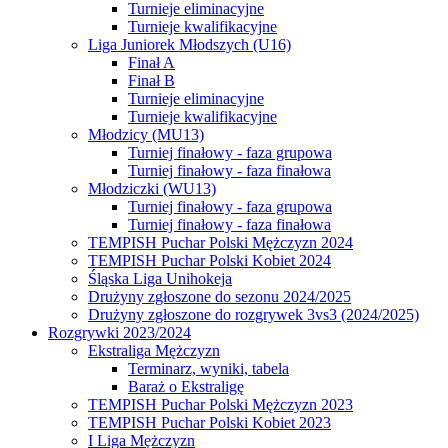
Turnieje eliminacyjne
Turnieje kwalifikacyjne
Liga Juniorek Młodszych (U16)
Finał A
Finał B
Turnieje eliminacyjne
Turnieje kwalifikacyjne
Młodzicy (MU13)
Turniej finałowy - faza grupowa
Turniej finałowy - faza finałowa
Młodziczki (WU13)
Turniej finałowy - faza grupowa
Turniej finałowy - faza finałowa
TEMPISH Puchar Polski Mężczyzn 2024
TEMPISH Puchar Polski Kobiet 2024
Śląska Liga Unihokeja
Drużyny zgłoszone do sezonu 2024/2025
Drużyny zgłoszone do rozgrywek 3vs3 (2024/2025)
Rozgrywki 2023/2024
Ekstraliga Mężczyzn
Terminarz, wyniki, tabela
Baraż o Ekstraligę
TEMPISH Puchar Polski Mężczyzn 2023
TEMPISH Puchar Polski Kobiet 2023
I Liga Mężczyzn