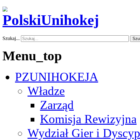
Szukaj...
Szu
Menu_top
PZUNIHOKEJA
Władze
Zarząd
Komisja Rewizyjna
Wydział Gier i Dyscyp