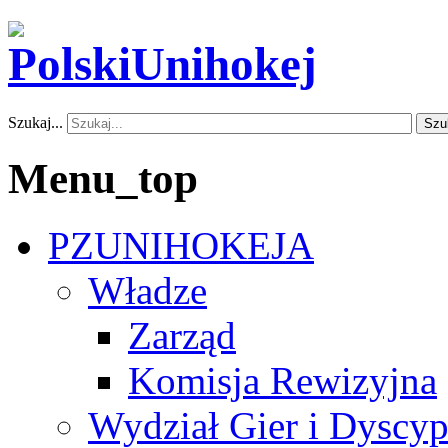
Szukaj...
Szu
Menu_top
PZUNIHOKEJA
Władze
Zarząd
Komisja Rewizyjna
Wydział Gier i Dyscyp