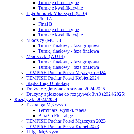
Turnieje eliminacyjne
Turnieje kwalifikacyjne
Liga Juniorek Młodszych (U16)
Finał A
Finał B
Turnieje eliminacyjne
Turnieje kwalifikacyjne
Młodzicy (MU13)
Turniej finałowy - faza grupowa
Turniej finałowy - faza finałowa
Młodziczki (WU13)
Turniej finałowy - faza grupowa
Turniej finałowy - faza finałowa
TEMPISH Puchar Polski Mężczyzn 2024
TEMPISH Puchar Polski Kobiet 2024
Śląska Liga Unihokeja
Drużyny zgłoszone do sezonu 2024/2025
Drużyny zgłoszone do rozgrywek 3vs3 (2024/2025)
Rozgrywki 2023/2024
Ekstraliga Mężczyzn
Terminarz, wyniki, tabela
Baraż o Ekstraligę
TEMPISH Puchar Polski Mężczyzn 2023
TEMPISH Puchar Polski Kobiet 2023
I Liga Mężczyzn