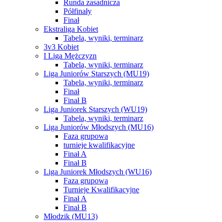
Runda zasadnicza
Półfinały
Finał
Ekstraliga Kobiet
Tabela, wyniki, terminarz
3v3 Kobiet
I Liga Mężczyzn
Tabela, wyniki, terminarz
Liga Juniorów Starszych (MU19)
Tabela, wyniki, terminarz
Finał
Finał B
Liga Juniorek Starszych (WU19)
Tabela, wyniki, terminarz
Liga Juniorów Młodszych (MU16)
Faza grupowa
turnieje kwalifikacyjne
Finał A
Finał B
Liga Juniorek Młodszych (WU16)
Faza grupowa
Turnieje Kwalifikacyjne
Finał A
Finał B
Młodzik (MU13)