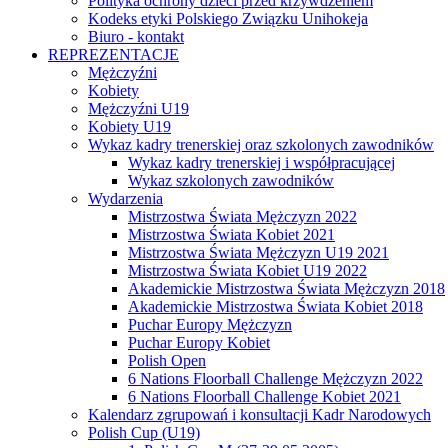
Polityka ochrony dzieci przed krzywdzeniem
Kodeks etyki Polskiego Związku Unihokeja
Biuro - kontakt
REPREZENTACJE
Mężczyźni
Kobiety
Mężczyźni U19
Kobiety U19
Wykaz kadry trenerskiej oraz szkolonych zawodników
Wykaz kadry trenerskiej i współpracującej
Wykaz szkolonych zawodników
Wydarzenia
Mistrzostwa Świata Mężczyzn 2022
Mistrzostwa Świata Kobiet 2021
Mistrzostwa Świata Mężczyzn U19 2021
Mistrzostwa Świata Kobiet U19 2022
Akademickie Mistrzostwa Świata Mężczyzn 2018
Akademickie Mistrzostwa Świata Kobiet 2018
Puchar Europy Mężczyzn
Puchar Europy Kobiet
Polish Open
6 Nations Floorball Challenge Mężczyzn 2022
6 Nations Floorball Challenge Kobiet 2021
Kalendarz zgrupowań i konsultacji Kadr Narodowych
Polish Cup (U19)