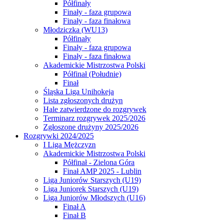
Półfinały
Finały - faza grupowa
Finały - faza finałowa
Młodziczka (WU13)
Półfinały
Finały - faza grupowa
Finały - faza finałowa
Akademickie Mistrzostwa Polski
Półfinał (Południe)
Finał
Śląska Liga Unihokeja
Lista zgłoszonych drużyn
Hale zatwierdzone do rozgrywek
Terminarz rozgrywek 2025/2026
Zgłoszone drużyny 2025/2026
Rozgrywki 2024/2025
I Liga Mężczyzn
Akademickie Mistrzostwa Polski
Półfinał - Zielona Góra
Finał AMP 2025 - Lublin
Liga Juniorów Starszych (U19)
Liga Juniorek Starszych (U19)
Liga Juniorów Młodszych (U16)
Finał A
Finał B