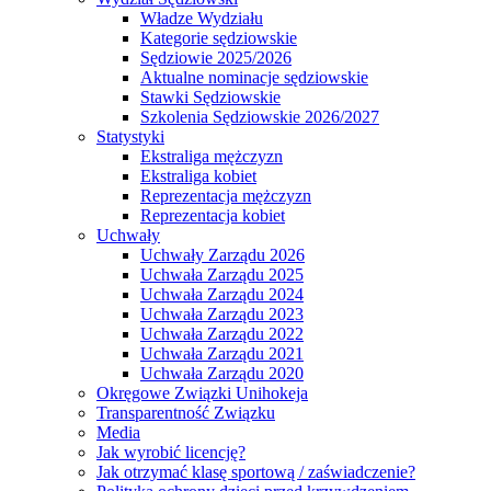
Władze Wydziału
Kategorie sędziowskie
Sędziowie 2025/2026
Aktualne nominacje sędziowskie
Stawki Sędziowskie
Szkolenia Sędziowskie 2026/2027
Statystyki
Ekstraliga mężczyzn
Ekstraliga kobiet
Reprezentacja mężczyzn
Reprezentacja kobiet
Uchwały
Uchwały Zarządu 2026
Uchwała Zarządu 2025
Uchwała Zarządu 2024
Uchwała Zarządu 2023
Uchwała Zarządu 2022
Uchwała Zarządu 2021
Uchwała Zarządu 2020
Okręgowe Związki Unihokeja
Transparentność Związku
Media
Jak wyrobić licencję?
Jak otrzymać klasę sportową / zaświadczenie?