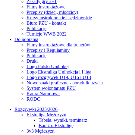
Zasady gry 3+1
Filmy instruktażowe
Przepisy (dzieci, młodzicy)
Kursy instruktorskie i sędziowskie
Biuro PZU - kontakt
Publikacje
Turnieje WWB 2022
Do pobrania
Filmy instruktażowe dla trenerów
Przepisy i Regulaminy
Publikacje
Druki
Logo Polski Unihokej
Logo Ekstraliga Unihokeja i I liga
Logo rozgrywek U19, U16 i U13
Nowe znaki graficzne - poradnik użycia
System wolontariatu PZU
Kadra Narodowa
RODO
Rozgrywki 2025/2026
Ekstraliga Mężczyzn
Tabela, wyniki, terminarz
Baraż o Ekstraligę
3v3 Mężczyzn