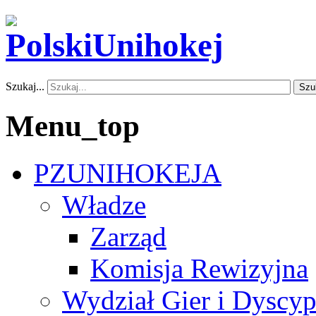
Szukaj...
Szu
Menu_top
PZUNIHOKEJA
Władze
Zarząd
Komisja Rewizyjna
Wydział Gier i Dyscyp