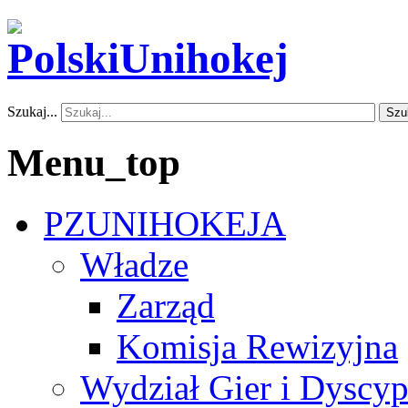
Szukaj...
Szu
Menu_top
PZUNIHOKEJA
Władze
Zarząd
Komisja Rewizyjna
Wydział Gier i Dyscyp