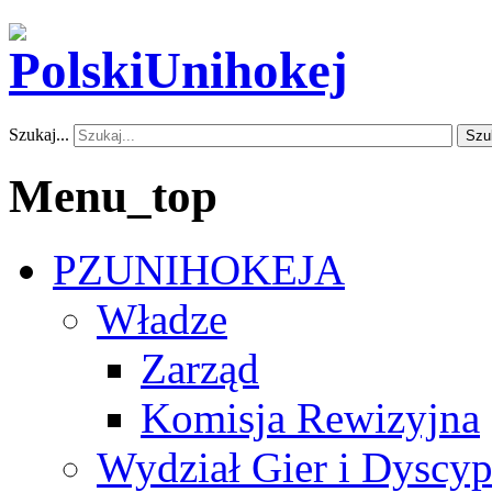
Szukaj...
Szu
Menu_top
PZUNIHOKEJA
Władze
Zarząd
Komisja Rewizyjna
Wydział Gier i Dyscyp