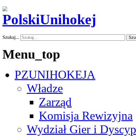
Szukaj...
Szu
Menu_top
PZUNIHOKEJA
Władze
Zarząd
Komisja Rewizyjna
Wydział Gier i Dyscyp