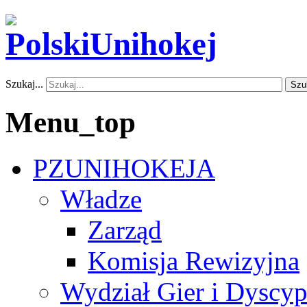
Szukaj...
Szu
Menu_top
PZUNIHOKEJA
Władze
Zarząd
Komisja Rewizyjna
Wydział Gier i Dyscyp