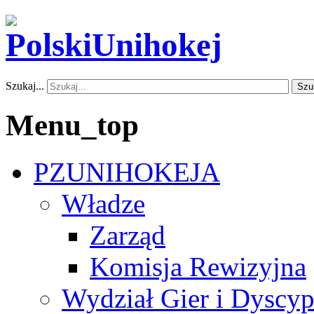
Szukaj...
Szu
Menu_top
PZUNIHOKEJA
Władze
Zarząd
Komisja Rewizyjna
Wydział Gier i Dyscyp