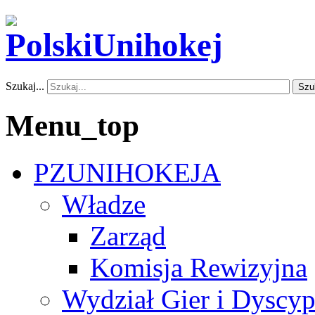
Szukaj...
Szu
Menu_top
PZUNIHOKEJA
Władze
Zarząd
Komisja Rewizyjna
Wydział Gier i Dyscyp