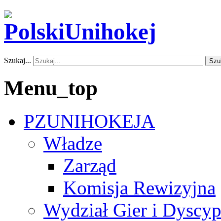
Szukaj...
Szu
Menu_top
PZUNIHOKEJA
Władze
Zarząd
Komisja Rewizyjna
Wydział Gier i Dyscyp