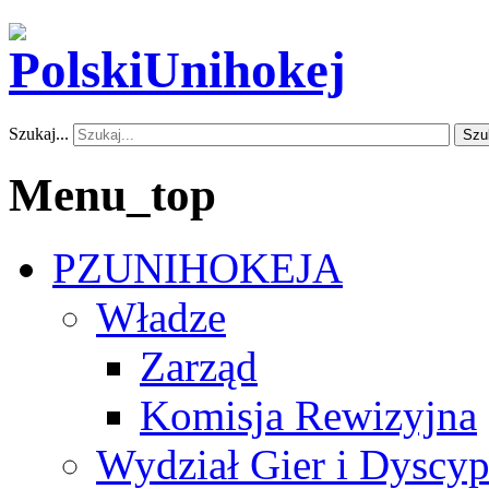
Szukaj...
Szu
Menu_top
PZUNIHOKEJA
Władze
Zarząd
Komisja Rewizyjna
Wydział Gier i Dyscyp