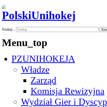
Szukaj...
Szu
Menu_top
PZUNIHOKEJA
Władze
Zarząd
Komisja Rewizyjna
Wydział Gier i Dyscyp