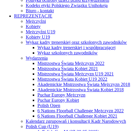
Polityka ochrony dzieci przed krzywdzeniem
Kodeks etyki Polskiego Związku Unihokeja
Biuro - kontakt
REPREZENTACJE
Mężczyźni
Kobiety
Mężczyźni U19
Kobiety U19
Wykaz kadry trenerskiej oraz szkolonych zawodników
Wykaz kadry trenerskiej i współpracującej
Wykaz szkolonych zawodników
Wydarzenia
Mistrzostwa Świata Mężczyzn 2022
Mistrzostwa Świata Kobiet 2021
Mistrzostwa Świata Mężczyzn U19 2021
Mistrzostwa Świata Kobiet U19 2022
Akademickie Mistrzostwa Świata Mężczyzn 2018
Akademickie Mistrzostwa Świata Kobiet 2018
Puchar Europy Mężczyzn
Puchar Europy Kobiet
Polish Open
6 Nations Floorball Challenge Mężczyzn 2022
6 Nations Floorball Challenge Kobiet 2021
Kalendarz zgrupowań i konsultacji Kadr Narodowych
Polish Cup (U19)