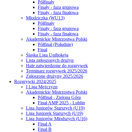
Półfinały
Finały - faza grupowa
Finały - faza finałowa
Młodziczka (WU13)
Półfinały
Finały - faza grupowa
Finały - faza finałowa
Akademickie Mistrzostwa Polski
Półfinał (Południe)
Finał
Śląska Liga Unihokeja
Lista zgłoszonych drużyn
Hale zatwierdzone do rozgrywek
Terminarz rozgrywek 2025/2026
Zgłoszone drużyny 2025/2026
Rozgrywki 2024/2025
I Liga Mężczyzn
Akademickie Mistrzostwa Polski
Półfinał - Zielona Góra
Finał AMP 2025 - Lublin
Liga Juniorów Starszych (U19)
Liga Juniorek Starszych (U19)
Liga Juniorów Młodszych (U16)
Finał A
Finał B