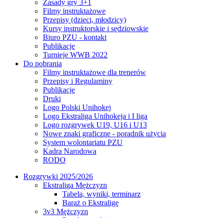
Zasady gry 3+1
Filmy instruktażowe
Przepisy (dzieci, młodzicy)
Kursy instruktorskie i sędziowskie
Biuro PZU - kontakt
Publikacje
Turnieje WWB 2022
Do pobrania
Filmy instruktażowe dla trenerów
Przepisy i Regulaminy
Publikacje
Druki
Logo Polski Unihokej
Logo Ekstraliga Unihokeja i I liga
Logo rozgrywek U19, U16 i U13
Nowe znaki graficzne - poradnik użycia
System wolontariatu PZU
Kadra Narodowa
RODO
Rozgrywki 2025/2026
Ekstraliga Mężczyzn
Tabela, wyniki, terminarz
Baraż o Ekstraligę
3v3 Mężczyzn