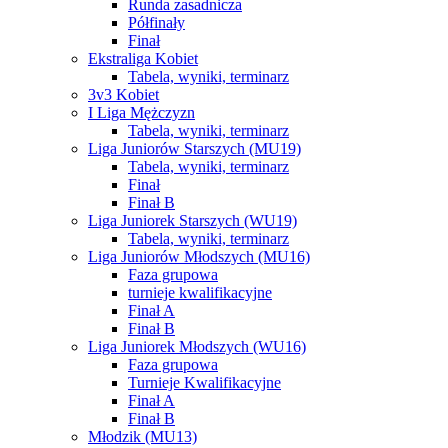
Runda zasadnicza
Półfinały
Finał
Ekstraliga Kobiet
Tabela, wyniki, terminarz
3v3 Kobiet
I Liga Mężczyzn
Tabela, wyniki, terminarz
Liga Juniorów Starszych (MU19)
Tabela, wyniki, terminarz
Finał
Finał B
Liga Juniorek Starszych (WU19)
Tabela, wyniki, terminarz
Liga Juniorów Młodszych (MU16)
Faza grupowa
turnieje kwalifikacyjne
Finał A
Finał B
Liga Juniorek Młodszych (WU16)
Faza grupowa
Turnieje Kwalifikacyjne
Finał A
Finał B
Młodzik (MU13)