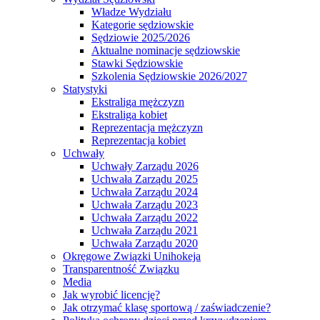
Władze Wydziału
Kategorie sędziowskie
Sędziowie 2025/2026
Aktualne nominacje sędziowskie
Stawki Sędziowskie
Szkolenia Sędziowskie 2026/2027
Statystyki
Ekstraliga mężczyzn
Ekstraliga kobiet
Reprezentacja mężczyzn
Reprezentacja kobiet
Uchwały
Uchwały Zarządu 2026
Uchwała Zarządu 2025
Uchwała Zarządu 2024
Uchwała Zarządu 2023
Uchwała Zarządu 2022
Uchwała Zarządu 2021
Uchwała Zarządu 2020
Okręgowe Związki Unihokeja
Transparentność Związku
Media
Jak wyrobić licencję?
Jak otrzymać klasę sportową / zaświadczenie?