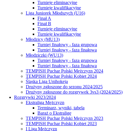
Turnieje eliminacyjne
Turnieje kwalifikacyjne
Liga Juniorek Młodszych (U16)
Finał A
Finał B
Turnieje eliminacyjne
Turnieje kwalifikacyjne
Młodzicy (MU13)
Turniej finałowy - faza grupowa
Turniej finałowy - faza finałowa
Młodziczki (WU13)
Turniej finałowy - faza grupowa
Turniej finałowy - faza finałowa
TEMPISH Puchar Polski Mężczyzn 2024
TEMPISH Puchar Polski Kobiet 2024
Śląska Liga Unihokeja
Drużyny zgłoszone do sezonu 2024/2025
Drużyny zgłoszone do rozgrywek 3vs3 (2024/2025)
Rozgrywki 2023/2024
Ekstraliga Mężczyzn
Terminarz, wyniki, tabela
Baraż o Ekstraligę
TEMPISH Puchar Polski Mężczyzn 2023
TEMPISH Puchar Polski Kobiet 2023
I Liga Mężczyzn