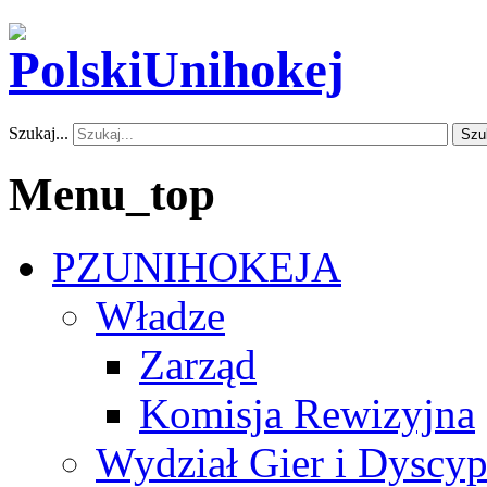
Szukaj...
Szu
Menu_top
PZUNIHOKEJA
Władze
Zarząd
Komisja Rewizyjna
Wydział Gier i Dyscyp