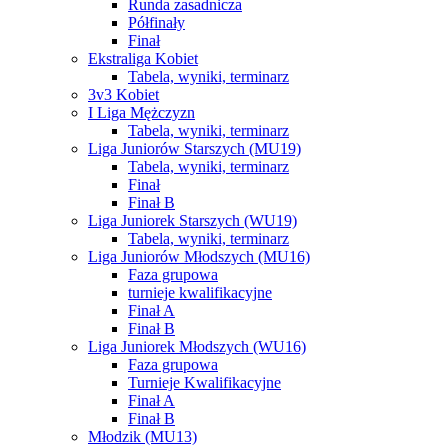
Runda zasadnicza
Półfinały
Finał
Ekstraliga Kobiet
Tabela, wyniki, terminarz
3v3 Kobiet
I Liga Mężczyzn
Tabela, wyniki, terminarz
Liga Juniorów Starszych (MU19)
Tabela, wyniki, terminarz
Finał
Finał B
Liga Juniorek Starszych (WU19)
Tabela, wyniki, terminarz
Liga Juniorów Młodszych (MU16)
Faza grupowa
turnieje kwalifikacyjne
Finał A
Finał B
Liga Juniorek Młodszych (WU16)
Faza grupowa
Turnieje Kwalifikacyjne
Finał A
Finał B
Młodzik (MU13)