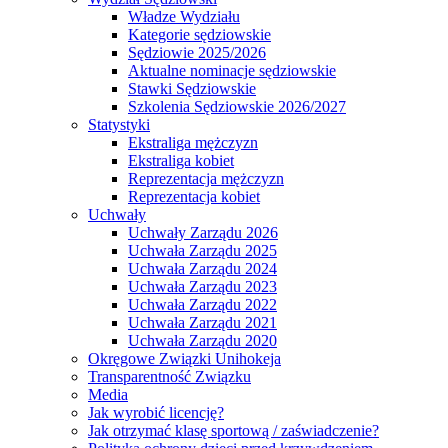
Władze Wydziału
Kategorie sędziowskie
Sędziowie 2025/2026
Aktualne nominacje sędziowskie
Stawki Sędziowskie
Szkolenia Sędziowskie 2026/2027
Statystyki
Ekstraliga mężczyzn
Ekstraliga kobiet
Reprezentacja mężczyzn
Reprezentacja kobiet
Uchwały
Uchwały Zarządu 2026
Uchwała Zarządu 2025
Uchwała Zarządu 2024
Uchwała Zarządu 2023
Uchwała Zarządu 2022
Uchwała Zarządu 2021
Uchwała Zarządu 2020
Okręgowe Związki Unihokeja
Transparentność Związku
Media
Jak wyrobić licencję?
Jak otrzymać klasę sportową / zaświadczenie?