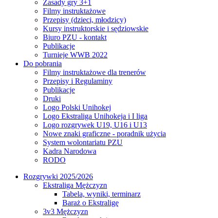
Zasady gry 3+1
Filmy instruktażowe
Przepisy (dzieci, młodzicy)
Kursy instruktorskie i sędziowskie
Biuro PZU - kontakt
Publikacje
Turnieje WWB 2022
Do pobrania
Filmy instruktażowe dla trenerów
Przepisy i Regulaminy
Publikacje
Druki
Logo Polski Unihokej
Logo Ekstraliga Unihokeja i I liga
Logo rozgrywek U19, U16 i U13
Nowe znaki graficzne - poradnik użycia
System wolontariatu PZU
Kadra Narodowa
RODO
Rozgrywki 2025/2026
Ekstraliga Mężczyzn
Tabela, wyniki, terminarz
Baraż o Ekstraligę
3v3 Mężczyzn