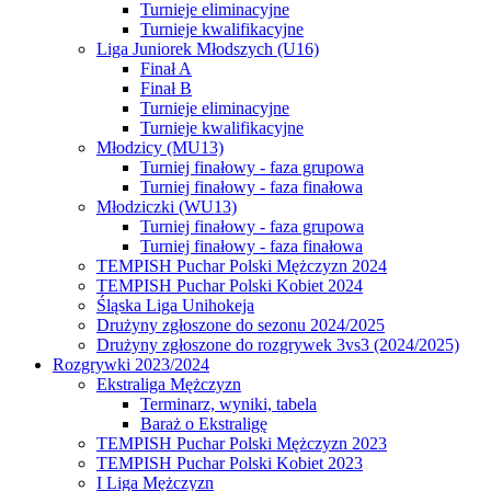
Turnieje eliminacyjne
Turnieje kwalifikacyjne
Liga Juniorek Młodszych (U16)
Finał A
Finał B
Turnieje eliminacyjne
Turnieje kwalifikacyjne
Młodzicy (MU13)
Turniej finałowy - faza grupowa
Turniej finałowy - faza finałowa
Młodziczki (WU13)
Turniej finałowy - faza grupowa
Turniej finałowy - faza finałowa
TEMPISH Puchar Polski Mężczyzn 2024
TEMPISH Puchar Polski Kobiet 2024
Śląska Liga Unihokeja
Drużyny zgłoszone do sezonu 2024/2025
Drużyny zgłoszone do rozgrywek 3vs3 (2024/2025)
Rozgrywki 2023/2024
Ekstraliga Mężczyzn
Terminarz, wyniki, tabela
Baraż o Ekstraligę
TEMPISH Puchar Polski Mężczyzn 2023
TEMPISH Puchar Polski Kobiet 2023
I Liga Mężczyzn