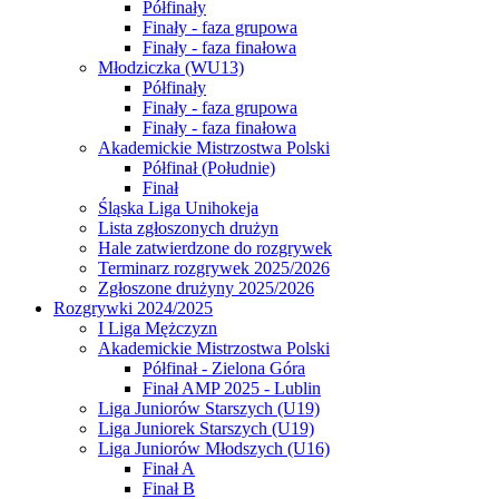
Półfinały
Finały - faza grupowa
Finały - faza finałowa
Młodziczka (WU13)
Półfinały
Finały - faza grupowa
Finały - faza finałowa
Akademickie Mistrzostwa Polski
Półfinał (Południe)
Finał
Śląska Liga Unihokeja
Lista zgłoszonych drużyn
Hale zatwierdzone do rozgrywek
Terminarz rozgrywek 2025/2026
Zgłoszone drużyny 2025/2026
Rozgrywki 2024/2025
I Liga Mężczyzn
Akademickie Mistrzostwa Polski
Półfinał - Zielona Góra
Finał AMP 2025 - Lublin
Liga Juniorów Starszych (U19)
Liga Juniorek Starszych (U19)
Liga Juniorów Młodszych (U16)
Finał A
Finał B