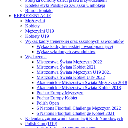
Polityka ochrony dzieci przed krzywdzeniem
Kodeks etyki Polskiego Związku Unihokeja
Biuro - kontakt
REPREZENTACJE
Mężczyźni
Kobiety
Mężczyźni U19
Kobiety U19
Wykaz kadry trenerskiej oraz szkolonych zawodników
Wykaz kadry trenerskiej i współpracującej
Wykaz szkolonych zawodników
Wydarzenia
Mistrzostwa Świata Mężczyzn 2022
Mistrzostwa Świata Kobiet 2021
Mistrzostwa Świata Mężczyzn U19 2021
Mistrzostwa Świata Kobiet U19 2022
Akademickie Mistrzostwa Świata Mężczyzn 2018
Akademickie Mistrzostwa Świata Kobiet 2018
Puchar Europy Mężczyzn
Puchar Europy Kobiet
Polish Open
6 Nations Floorball Challenge Mężczyzn 2022
6 Nations Floorball Challenge Kobiet 2021
Kalendarz zgrupowań i konsultacji Kadr Narodowych
Polish Cup (U19)