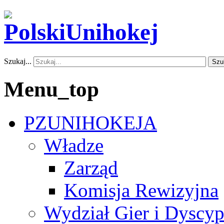
Szukaj...
Szu
Menu_top
PZUNIHOKEJA
Władze
Zarząd
Komisja Rewizyjna
Wydział Gier i Dyscyp