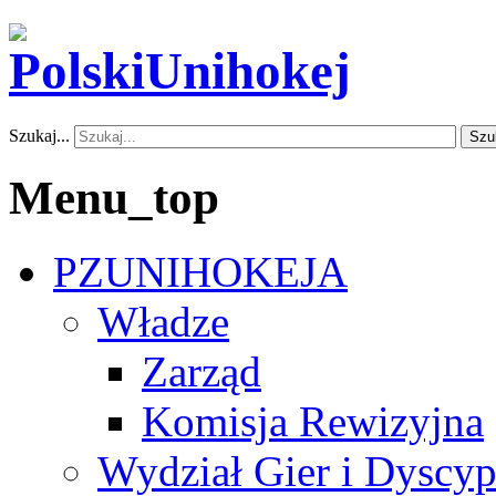
Szukaj...
Szu
Menu_top
PZUNIHOKEJA
Władze
Zarząd
Komisja Rewizyjna
Wydział Gier i Dyscyp