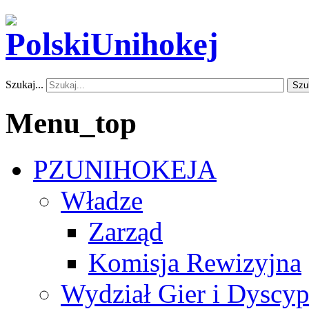
Szukaj...
Szu
Menu_top
PZUNIHOKEJA
Władze
Zarząd
Komisja Rewizyjna
Wydział Gier i Dyscyp