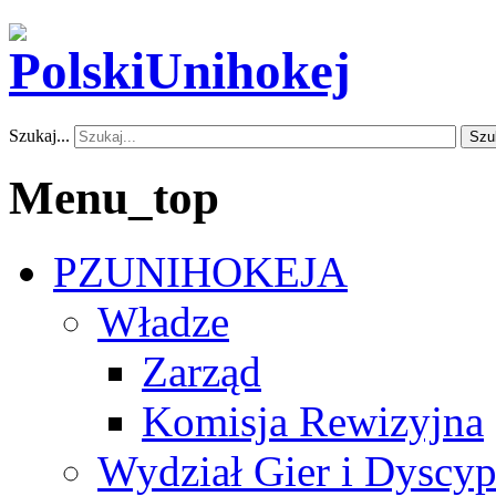
Szukaj...
Szu
Menu_top
PZUNIHOKEJA
Władze
Zarząd
Komisja Rewizyjna
Wydział Gier i Dyscyp