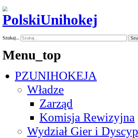
Szukaj...
Szu
Menu_top
PZUNIHOKEJA
Władze
Zarząd
Komisja Rewizyjna
Wydział Gier i Dyscyp