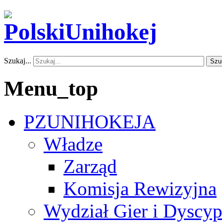
Szukaj...
Szu
Menu_top
PZUNIHOKEJA
Władze
Zarząd
Komisja Rewizyjna
Wydział Gier i Dyscyp