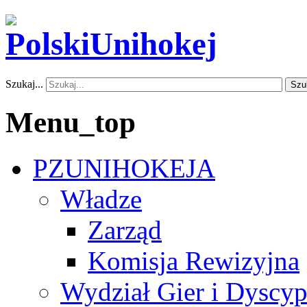
Szukaj...
Szu
Menu_top
PZUNIHOKEJA
Władze
Zarząd
Komisja Rewizyjna
Wydział Gier i Dyscyp